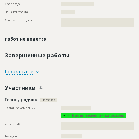
Срок ввода
?????????????????????
Цена контракта
???????????
Ссылка на тендер
??????????????????????????????????????????????????????????
??????????????????????????????????????
Работ не ведется
Завершенные работы
ID
160372
Показать все
Название
Подготовительные работы
Участники
Дата обновления
??????????
Описание
??????????????????????????????????????????????????????????
Генподрядчик
??????????????????????????
ID 531766
Этап строительства
Изыскательские работы и проектирование
Название компании
????????????????????????
Ответственный
???????????????????????????????????????????????
Информация проверена и подтверждена
???????????????????????????????????????????????
???????????????????????????????????????????????
Описание
??????????????????????????????????????????????????????????
???????????????????????????????????????????????
??????????????????????????????
???????????????????????????????????????????????
Телефон
?????????????????
?????????????????????????????????