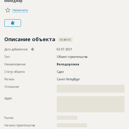
Менеджер
Новости
Назначить
Платные услуги
Пресс-релизы
Правила работы
Описание объекта
ID 48115
Контакты
Дата добавления
02.07.2021
Тип
Объект строительства
Личный кабинет
Наименование
Велодорожка
Статус объекта
Сдан
Регион
Санкт-Петербург
Описание
??????????????????????????????????????????????????????????
??????????????????????????????
Адрес
??????????????????????????????????????????????????????????
??????????????????????????????????????????????????????????
??????????????????????????????????????????????????????????
???????????????
Рынок
??????????????????
Начало строительства
?????????????????????