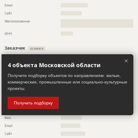
Email
??????????????????????
Предполагаемые потребности
??????????????????????????????????????????????????????????
?????????????????????????????????????
Сайт
?????????????????
Местоположение
??????????????????????????????????????????????????????????
ID
151767
??????????
Название
Проектирование
ИНН
??????????
Дата обновления
??????????
Заказчик
Описание
????????????????????????????
ID 509419
Этап строительства
Изыскательские работы и проектирование
Название компании
??????????????????????????????????????????????????????????
×
?????????????????????????????????????????????
4 объекта Московской области
Ответственный
???????????????????????????????????????????????
???????????????????????????????????????????????
Информация проверена и подтверждена
???????????????????????????????????????????????
Получите подборку объектов по направлениям: жилые,
Руководитель
????????????????????????????????????????????????
???????????????????????????????????????????????
???????????????????????????????????????????????
коммерческие, промышленные или социально-культурные
Описание
??????????????????????????????????????????????????????????
????
проекты.
??????????????????????????????????????????????????????????
??????????????????????????????????????????????????????????
Предполагаемые потребности
??????????????????????????????????????????????????????????
??????????????????????????????????????????????????????????
?????????????????????????????????????
?????????????????????????
Получить подборку
Телефон
?????????????????
Факс
?????????????????
Email
????????????????
Сайт
????????????????????