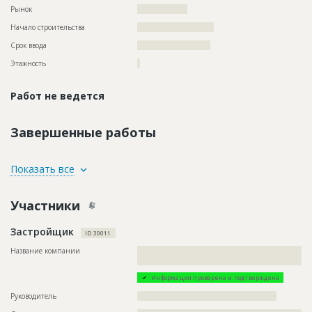
Рынок
??????????????????
Начало строительства
??????????????????????
Срок ввода
?????????????????????
Этажность
?
Работ не ведется
Завершенные работы
ID
1829648
Показать все
Название
Внутренние работы
Участники
Дата обновления
??????????
Описание
??????????????????????????????????
Застройщик
ID 30011
Этап строительства
Внутренние и отделочные работы
Название компании
??????????????????????????????????????????????????????????
Ответственный
???????????????????????????????????????????????
????????????????????????
???????????????????????????????????????????????
???????????????????????????????????????????????
Информация проверена и подтверждена
??
Руководитель
??????????????????????????????????????????????????
Предполагаемые потребности
??????????????????????????????????????????????????????????