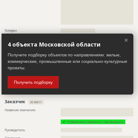
??????????????????????????????????????????????????????????
??????????????????????????????????????????????????????????
??????????????????????????????????????????????????????????
??????????????????????????????????????????????????????????
??????????????????????????????????????????????????????????
????
Телефон
????????????????????????????
×
Факс
?????????????????
4 объекта Московской области
Email
?????????????????????
Получите подборку объектов по направлениям: жилые,
Сайт
?????????????????????????????
коммерческие, промышленные или социально-культурные
Местоположение
??????????????????????????????????????????????????????????
??????????????????????????????????????????????????????????
проекты.
????????
ИНН
??????????
Получить подборку
Другие стройки
??
Заказчик
ID 30011
Название компании
??????????????????????????????????????????????????????????
????????????????????????
Информация проверена и подтверждена
Руководитель
??????????????????????????????????????????????????