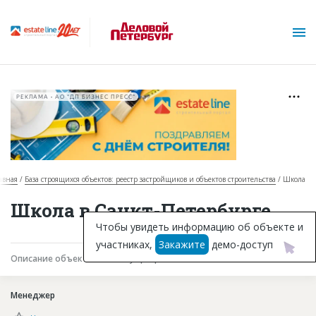
РЕКЛАМА • АО "ДП БИЗНЕС ПРЕСС"
авная
База строящихся объектов: реестр застройщиков и объектов строительства
Школа
О проекте
Школа в Санкт-Петербурге
Горячие объекты
Чтобы увидеть информацию об объекте и
участниках,
Закажите
демо-доступ
База строящихся объектов
Описание объекта
Текущая работа
Участники
Инвестпроекты
Менеджер
Глоссарий