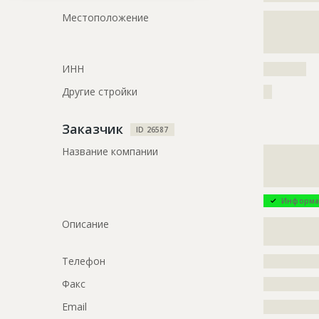
?????????????
Местоположение
?????????????
?????????????
?????????????
?????????????
???????
?????????????
?????????????
ИНН
??????????
Этап строительства
Нулевой ци
Другие стройки
??
ID
14682
Заказчик
ID 26587
Название
Вырыт котл
Название компании
?????????????
клиники
?????????????
?????????????
Дата обновления
??????????
Информа
Описание
?????????????
?????????????
Описание
?????????????
?????????????
???????????
?????????????
Телефон
?????????????
?????????????
?????????????
Факс
?????????????
?????????????
Email
?????????????
Этап строительства
Нулевой ци