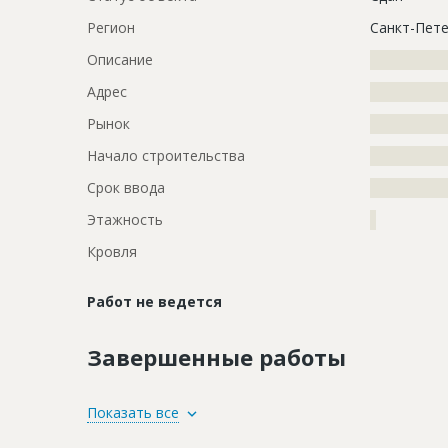
Регион
Санкт-Пете
Описание
?????????????
Адрес
?????????????
Рынок
?????????????
Начало строительства
???????????
Срок ввода
???????????
Этажность
?
Кровля
Работ не ведется
Завершенные работы
ID
35733
Показать все
Название
Вырыт кот