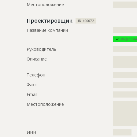
Местоположение
?????????????
Проектировщик
ID 400072
Название компании
?????????????
Информа
Руководитель
?????????????
Описание
?????????????
?????????????
Телефон
?????????????
Факс
?????????????
Email
?????????????
Местоположение
?????????????
?????????????
?????????????
?????????????
ИНН
??????????