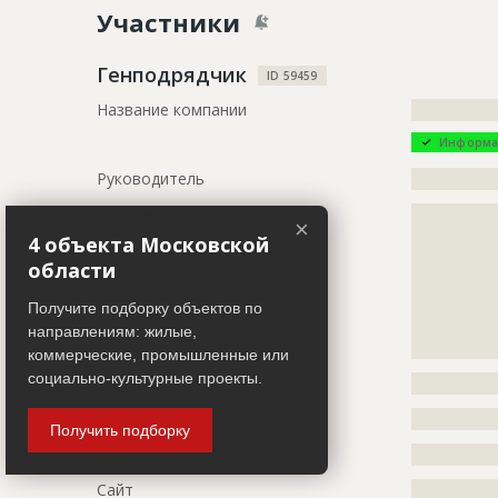
Участники
Дата обновления
??????????
Описание
?????????????
Генподрядчик
ID 59459
?????????????
Название компании
?????????????
?????????????
?????????????
Информа
?????????????
?????????????
Руководитель
?????????????
?????????????
Описание
?????????????
???????????
×
?????????????
4 объекта Московской
Этап строительства
Общестрои
?????????????
области
?????????????
?????????????
Получите подборку объектов по
ID
17233
?????????????
направлениям: жилые,
?????????????
Название
Предстоит 
коммерческие, промышленные или
ветеринарн
социально-культурные проекты.
Телефон
?????????????
Дата обновления
??????????
Факс
?????????????
Получить подборку
Описание
?????????????
Email
?????????????
?????????????
?????????????
Сайт
?????????????