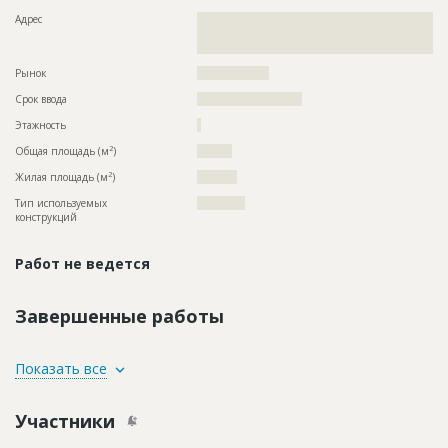
Адрес
??????????????????????????????????????????????????????????
??????????????????????????????????????????????????????????
????????????????????
Рынок
??????????????????
Срок ввода
?????????????????????
Этажность
?
2
Общая площадь (м
)
???????
2
Жилая площадь (м
)
????????
Тип используемых
????????????
конструкций
Работ не ведется
Завершенные работы
ID
2341682
Показать все
Название
Фасадные работы
Участники
Дата обновления
??????????
Описание
??????????????????????????????????????????????????????????