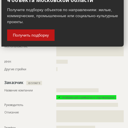
Руководитель
??????????????????????????????????????????????????????
Дата обновления
??????????
Описание
??????????????????????????????????????????????????????????
Получите подборку объектов по направлениям: жилые,
??????????????????????????????????????????????????????????
Описание
??????????????????????????????????????????????????????????
коммерческие, промышленные или социально-культурные
???????????????????????????
??????????????????????????????????????????????????????????
??????????????????????????????????????????????????????????
проекты.
Телефон
??????????????????????????????????
??????????????????????????????????????
Факс
??????????????????????????
Этап строительства
Изыскательские работы и проектирование
Получить подборку
Сайт
????????????
Ответственный
???????????????????????????????????????????????
???????????????????????????????????????????????
Местоположение
??????????????????????????????????????????????????????????
????????????????????????????????
??????????????????????????????????????????????????????????
?????????????????
Предполагаемые потребности
??????????????????????????????????????????????????????????
?????????????????????????????????????
ИНН
??????????
Другие стройки
?
Заказчик
ID 519673
Название компании
?????????????????????????????????????
Информация проверена и подтверждена
Руководитель
??????????????????????????????????????????????????????
Описание
??????????????????????????????????????????????????????????
??????????????????????????????????????????????????????????
???????????????????????????
Телефон
??????????????????????????????????