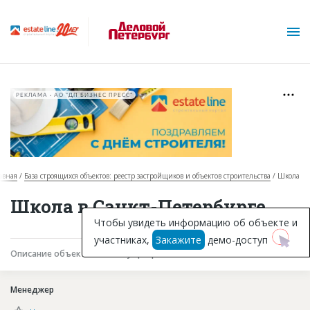
РЕКЛАМА • АО "ДП БИЗНЕС ПРЕСС"
авная
База строящихся объектов: реестр застройщиков и объектов строительства
Школа
О проекте
Школа в Санкт-Петербурге
Горячие объекты
Чтобы увидеть информацию об объекте и
участниках,
Закажите
демо-доступ
База строящихся объектов
Описание объекта
Текущая работа
Участники
Инвестпроекты
Менеджер
Глоссарий