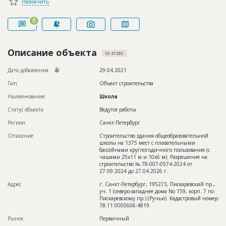
Назначить
Новости
0
Платные услуги
Пресс-релизы
Описание объекта
ID 47285
Правила работы
Дата добавления
29.04.2021
Контакты
Тип
Объект строительства
Наименование
Школа
Личный кабинет
Статус объекта
Ведутся работы
Регион
Санкт-Петербург
Описание
Строительство здания общеобразовательной
школы на 1375 мест с плавательными
бассейнами круглогодичного пользования (с
чашами 25х11 м и 10х6 м). Разрешение на
строительство № 78-007-0574-2024 от
27.09.2024 до 27.04.2026 г.
Адрес
г. Санкт-Петербург, 195273, Пискаревский пр.,
уч. 1 (северо-западнее дома No 159, корп. 7 по
Пискаревскому пр.) (Ручьи). Кадастровый номер
78:11:0005606:4819.
Рынок
Первичный