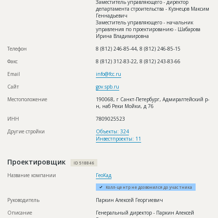
Заместитель управляющего - директор
удалось), почта для коммерческих
департамента строительства - Кузнецов Максим
предложений: office@ltstroy.ru школа
Геннадьевич
Заместитель управляющего - начальник
Предполагаемые потребности
Кирпич, Опалубка, Бетон, Газобетон,
управления по проектированию - Шабарова
Теплоизоляция, Вентилируемый фасад,
Ирина Владимировна
Арматура, Сухие смеси, Пиломатериалы,
Крепеж, Герметик, Сыпучие материалы,
Телефон
8 (812) 246-85-44, 8 (812) 246-85-15
Вентиляционные системы, Кровельный пирог,
Песок, Щебень, Грунт, Кабель, Монолитные
Факс
8 (812) 312-83-22, 8 (812) 243-83-66
работы, Канализация, Кровельные работы,
Трубы, Строительные работы, Кабельные сети,
Email
info@fcc.ru
Витражи, Инженерные сети, Гидроизоляция,
Двери, Вентиляционные решетки,
Сайт
gov.spb.ru
Инженерные работы, Нерудные материалы,
Инертные материалы, Железобетонные
Местоположение
190068, г Санкт-Петербург, Адмиралтейский р-
изделия, Инструменты, Электроснабжение,
н, наб Реки Мойки, д 76
Монтажные работы, Рулонные кровельные
материалы, Системы вентилируемых фасадов
ИНН
7809025523
Другие стройки
Объекты: 324
Инвестпроекты: 11
ID
3259818
Название
Фундаментные работы
Проектировщик
ID 518846
Дата обновления
31.10.2024
Название компании
ГеоКад
Описание
Армирование и отливка фундамента.
Колл-центр не дозвонился до участника
Этап строительства
Нулевой цикл
Руководитель
Паркин Алексей Георгиевич
Ответственный
Руководитель строительства:
Афанасьев Евгений Романович, 8 (812)
Описание
Генеральный директор - Паркин Алексей
318-17-09 (на 01.11.2024 г. не берут