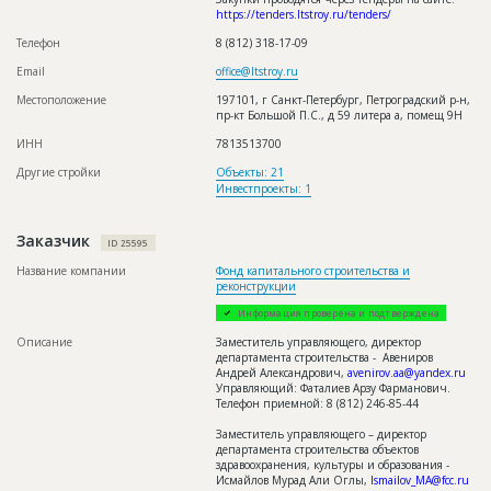
Монтаж вентиляции, Прокладка инженерных
https://tenders.ltstroy.ru/tenders/
сетей, Направляющие, Монтажные работы,
Облицовочные материалы, Утеплитель,
Телефон
8 (812) 318-17-09
Рулонные кровельные материалы, Кладочные
работы, Благоустройство, Малые архитектурные
Email
office@ltstroy.ru
формы, Системы вентилируемых фасадов,
Сухие смеси, Пиломатериалы, Крепеж,
Местоположение
197101, г Санкт-Петербург, Петроградский р-н,
Герметик, Сыпучие материалы,
пр-кт Большой П.С., д 59 литера а, помещ 9Н
Вентиляционные системы, Системы подвеса
панелей, Минеральная вата, Кровельный
ИНН
7813513700
пирог, Песок, Щебень, Электромонтажные
работы, Канализация, Электротехническое
Другие стройки
Объекты: 21
оборудование, Электрощитовое оборудование,
Инвестпроекты: 1
Кровельные работы, Электротехнические
товары, Трубы, Строительные работы,
Керамогранит, Слаботочные системы,
Заказчик
ID 25595
Кабельные сети
Название компании
Фонд капитального строительства и
реконструкции
ID
3571002
Информация проверена и подтверждена
Название
Отливка каркаса
Описание
Заместитель управляющего, директор
Дата обновления
16.04.2025
департамента строительства - Авениров
Андрей Александрович,
avenirov.aa@yandex.ru
Описание
Армирование и отливка 2-3-го этажа, кладка
Управляющий: Фаталиев Арзу Фарманович.
стен газобетоном.
Телефон приемной: 8 (812) 246-85-44
Этап строительства
Общестроительные работы
Заместитель управляющего – директор
департамента строительства объектов
Ответственный
Руководитель строительства:
здравоохранения, культуры и образования -
Афанасьев Евгений Романович, 8 (812)
Исмайлов Мурад Али Оглы,
Ismailov_MA@fcc.ru
318-17-09(на 16.04.2025 г. дозвониться не