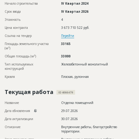
Начало строительства
IV Квартал 2024
Срок ввода
IV Квартал 2026
Этажность
4
Цена контракта
3 673 710 522 руб.
Ссылка на тендер
Перейти
Площадь земельного участка
33165
2
(м
)
2
Общая площадь (м
)
33000
Тип используемых
Железобетонный монолитный
конструкций
Кровля
Плоская, рулонная
Текущая работа
ID 4066479
Название
Отделка помещений
Дата обновления
29.07.2026
Дата актуализации
30.07.2026
Описание
Внутренние работы, благоустройство
территории.