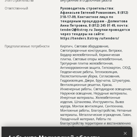
Этап строительства
Внутренние и отделочные работы
Ответственный
Руководитель строительства:
Афанасьев Евгений Романович, 8 (812)
318-17-09, Контактное лицо по
тендерным процедурам - Долматова
Анна Петровна, 8 (812) 245 01 49, почта:
tender2@ltstroy.ru Закупки проводятся
через тендеры на сайте:
https://tenders.ltstroy.ru/tenders/
Предполагаемые потребности
Кирпич, Световое оборудование,
Светопрозрачные конструкции, Витражи,
Бордюр железобетонный, Керамическая
плитка, Световые опоры железобетонные,
Тротуарная плитка железобетонная,
Антикоррозионная защита, Гипсокартон, СКУД,
Геодезические работы, Теплоизоляция,
Послестоительная уборка, Согласования,
Гидроизоляция, Двери, Брусчатка, Штукатурка,
Вентиляционные решетки, Краска,
Инженерные работы, Светодиодное освещение,
Наружное освещение, Нерудные материалы,
Инертные материалы, Железобетонные
изделия, Шпаклевка, Инструменты, Вывоз
мусора, Монтаж вентиляции, Сантехника,
Монтажные работы, Благоустройство, Нетканые
материалы, Металлические ограждения, Газон,
Посадочный материал, Работы по
благоустройству территории и восстановлению
проезжей части, Малые архитектурные формы,
×
Сухие смеси, Герметик, Сыпучие материалы,
Вентиляционные системы, Грунтовка, Песок,