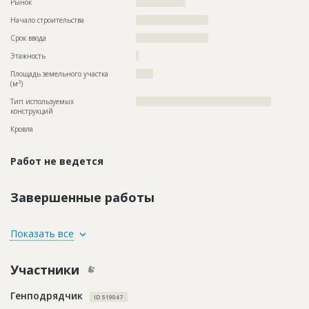
Рынок
??????????????????
Начало строительства
?????????????????????
Срок ввода
?????????????????????
Этажность
?
Площадь земельного участка
?????
2
(м
)
Тип используемых
?????????????????????????????????????????????????
конструкций
Кровля
Работ не ведется
Завершенные работы
ID
1785770
Показать все
Название
Отделка помещений
Участники
Дата обновления
??????????
Описание
??????????????????????????????????????????????????????????
Генподрядчик
??????????????????????????????????????????????????????????
ID 519047
?????????????????