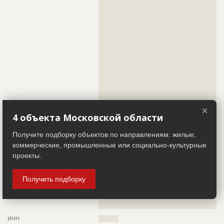
??????????????????????????????????????????????????????????
???????????????????????????????????????????????
??????????????????????????????????????????????????????????
???????????????????????????????????????????????
??????????????????????????????????????????????????????????
???????????????????????????????????????????????
??????????????????????????????????????????????????????????
???????????????????????????????????????????????
??????????????????????????????????????????????????????????
???????????????????????????????????????????????
??????????????????????????????????????????????????????????
????
??????????????????????????????????????????????????????????
??????????????????????????????????????????????????????????
Предполагаемые потребности
??????????????????????????????????????????????????????????
??????????????????????????????????????????????????????????
??????????????????????????????????????????????????????????
??????????????????????????????????????????????????????????
?????????????????????????????????????????????????????????
??????????????????????????????????????????????????????????
??????????????????????????????????????????????????????????
??????????????????????????????????????????????????????????
ID
160081
??????????????????????????????????????????????????????????
??????????????????????????????????????????????????????????
Название
Отливка каркаса
??????????????????????????????????????????????????????????
×
??????????????????????????????????????????????????????????
Дата обновления
??????????
4 объекта Московской области
??????????????????????????????????????????????????????????
Описание
??????????????????????????????????????????????????????????
??????????
??????????????
Получите подборку объектов по направлениям: жилые,
Телефон
?????????????????
коммерческие, промышленные или социально-культурные
Этап строительства
Общестроительные работы
Факс
?????????????????
проекты.
Ответственный
???????????????????????????????????????????????
Email
???????????????????
???????????????????????????????????????????????
???????????????????????????????????????????????
Получить подборку
Сайт
?????????????????????
???????????????????????????????????????????????
???????????????????????????????????????????????
Местоположение
??????????????????????????????????????????????????????????
???????????????????????????????????????????????
??????????????????????????????????????????????????????????
??????
???????????????
Предполагаемые потребности
??????????????????????????????????????????????????????????
ИНН
??????????
??????????