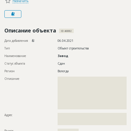
Назначить
Новости
Платные услуги
Пресс-релизы
Описание объекта
ID 46882
Правила работы
Дата добавления
06.04.2021
Контакты
Тип
Объект строительства
Наименование
Завод
Личный кабинет
Статус объекта
Сдан
Регион
Вологда
Описание
??????????????????????????????????????????????????????????
??????????????????????????????????????????????????????????
??????????????????????????????????????????????????????????
??????????????????????????????????????????????????????????
??????????????????????????????????????????????????????????
??????????????????????????????????????????????????????????
??????????????????????????????????????????????????????????
????????????????????????????????????????????????????
Адрес
??????????????????????????????????????????????????????????
??????????????????????????????????????????????????????????
????????????????
Рынок
??????????????????