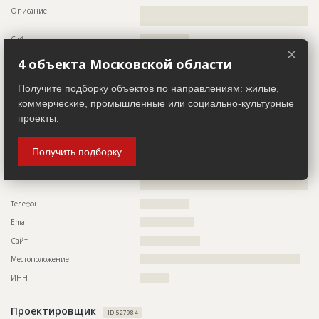
Ответственный
???????????????????????????????????????????????
???????????????????????????????????????????????
Описание
??????????????????????????????????????????????????????????
???????????????????????????????????????????????
?????????????????
???????????????????????????????????????????????
Сайт
?????????????????
???????????????????????????????????????????????
????????????????????????????????
×
Местоположение
??????????????????????????????????????????????????????????
4 объекта Московской области
???????????
Предполагаемые потребности
??????????????????????????????????????????????????????????
??????????????????????????????????????????????????????????
ИНН
??????????
Получите подборку объектов по направлениям: жилые,
????????????
коммерческие, промышленные или социально-культурные
проекты.
Заказчик
ID
147819
ID 527983
Название
Работы на разных стадиях
Название компании
????????????????
Получить подборку
Дата обновления
??????????
Информация проверена и подтверждена
Описание
??????????????????????????????????????????????????????????
Описание
??????????????????????????????????????????????????????????
??????????????????????????????????
??????????????????????????????????????????????????????????
??????????????????????????????????????????????????????????
Телефон
?????????????????
??????????????????????????????????????????????????????????
??????????????????????????????????????????????????????????
Email
???????????????????
??????????????????????????????????????????????????????????
??????????
Сайт
?????????????????????
Этап строительства
Общестроительные работы
Местоположение
????????????????????????????????????????????????????????
Ответственный
???????????????????????????????????????????????
ИНН
??????????
???????????????????????????????????????????????
???????????????????????????????????????????????
???????????????????????????????????????????????
Проектировщик
???????????????????????????????????????????????
ID 527984