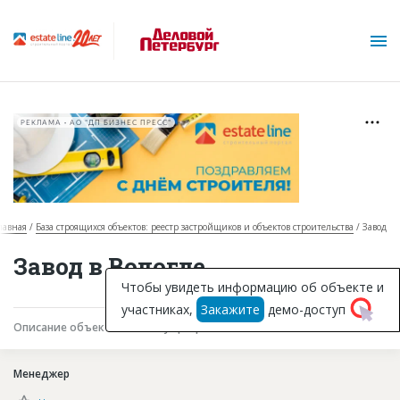
РЕКЛАМА • АО "ДП БИЗНЕС ПРЕСС"
лавная
База строящихся объектов: реестр застройщиков и объектов строительства
Завод
О проекте
Завод в Вологде
Горячие объекты
Чтобы увидеть информацию об объекте и
участниках,
Закажите
демо-доступ
База строящихся объектов
Описание объекта
Текущая работа
Участники
Инвестпроекты
Менеджер
Глоссарий