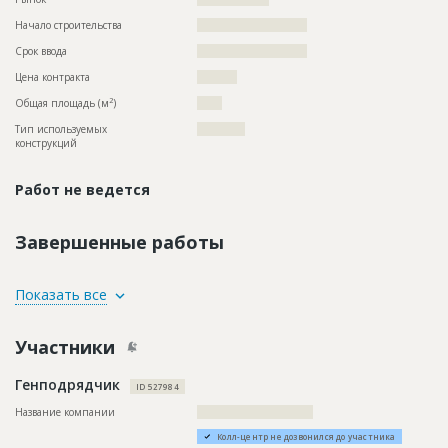
Начало строительства
??????????????????????
Срок ввода
??????????????????????
Цена контракта
??????????
2
Общая площадь (м
)
?????
Тип используемых
????????????
конструкций
Работ не ведется
Завершенные работы
ID
154033
Показать все
Название
Общестроительные работы
Участники
Дата обновления
??????????
Описание
??????????????????????????????????????????????????????????
Генподрядчик
??????????????????????????????????????????????????????????
ID 527984
???????????????
Название компании
?????????????????????????????
Этап строительства
Общестроительные работы
Колл-центр не дозвонился до участника