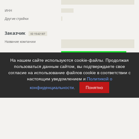
?????????????????
???????????????????????????????????????????????
???????????????????????????????????????????????
ИНН
??????????
???????????????????????????????????????????????
???????????????????????????????????????????????
Другие стройки
?
???????????????????????????????????????????????
???????????????????????????????????????????????
???????????????????????????????????????????????
Заказчик
???????????????????????????????????????????????
ID 1542187
???????????????????????????????????????????????
Название компании
??????????????????????????????????????????????????????????
???????????????????????????????????????????????
?????????????????????????????????????
???????????????????????????????????????????????
???????????????????????????????????????????????
Информация проверена и подтверждена
???????????????????????????????????????????????
???????????????????????????????????????????????
На нашем сайте используются cookie-файлы. Продолжая
Руководитель
????????????????????????????????????????????????
???????????????????????????????????????????????
пользоваться данным сайтом, вы подтверждаете свое
???????????????????????????????????????????????
Описание
??????????????????????????????????????????????????????????
согласие на использование файлов cookie в соответствии с
???????????????????????????????????????????????
??????????????????????????????????????????????????????????
???????????????????????????????????????????????
настоящим уведомлением и
Политикой о
??????????????????????????????????????????????????????????
???????????????????????????????????????????????
??????????????????????????????????????????????????????????
???????????????????????????????????????????????
конфиденциальности
.
Понятно
??????????????????????????????????????????????????????????
???????????????????????????????????????????????
??????????????????????????????????????????????????????????
???????????????????????????????????????????????
??????????????????????????????????????????????????????????
???????????????????????????????????????????????
??????????????????????????????????????????????????????????
???????????????????????????????????????????????
??????????????????????????????????????????????????????????
???????????????????????????????????????????????
??????????????????????????????????????????????????????????
???????????????????????????????????????????????
?????????????
???????????????????????????????????????????????
???????????????????????????????????????????????
Телефон
?????????????????
???????????????????????????????????????????????
???????????????????????????????????????????????
Сайт
?????????????????????
???????????????????????????????????????????????
Местоположение
??????????????????????????????????????????????????????????
???????????????????????????????????????????????