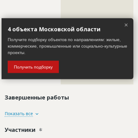
??????????????????????????????????????????????????????????
??????????????????????????????????????????????????????????
??????????????????????????????????????????????????????????
??????????????????????????????????????????????????????????
??????????????????????????????????????????????????????????
??????????????????????????????????????????????????????????
×
??????????????????????????????????????????????????????????
4 объекта Московской области
??????????????????????????????????????????????????????????
??????????????????????????????????????????????????????????
Получите подборку объектов по направлениям: жилые,
??????????????????????????????????????????????????????????
??????????????????????????????????????????????????????????
коммерческие, промышленные или социально-культурные
??????????????????????????????????????????????????????????
проекты.
??????????????????????????????????????????????????????????
??????????????????????????????????????????????????????????
??????????????????????????????????????????????????????????
??????????????????????????????????????????????????????????
Получить подборку
??????????????????????????????????????????????????????????
??????????????????????????????????????????????????????????
??????????????????????????????????????????????????????????
???????????????????????????????????????????????????????
Завершенные работы
ID
3848315
Показать все
Название
Отделка фасада
Участники
Дата обновления
??????????
Этап строительства
Фасадные работы и остекление