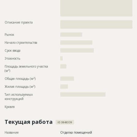
??????????????????????????????????????????????????????????
??????????????????????????????????????????????????????????
??????????????????????????????????????????????????????????
????????????????
Описание проекта
??????????????????????????????????????????????????????????
?????????????????????????????????????????
Рынок
??????????????????
Начало строительства
?????????????????????
Срок ввода
??????????????????????
Этажность
??
Площадь земельного участка
????
2
(м
)
2
Общая площадь (м
)
?????????
2
Жилая площадь (м
)
?????
Тип используемых
?????????????????????????????????????
конструкций
Кровля
Текущая работа
ID 3848339
Название
Отделка помещений