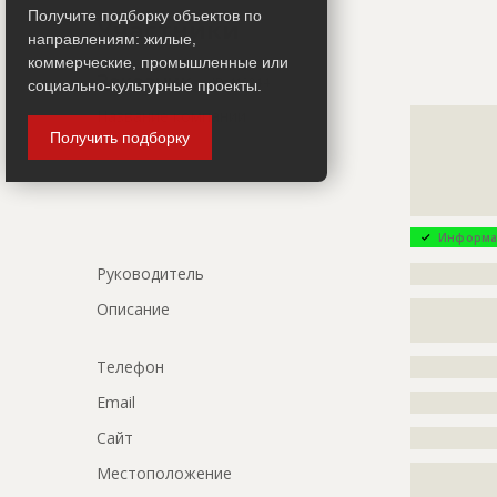
Название
Фасадные 
Получите подборку объектов по
Участники
Дата обновления
??????????
направлениям: жилые,
коммерческие, промышленные или
Описание
?????????????
Заказчик
ID 410844
социально-культурные проекты.
Этап строительства
Фасадные 
Название компании
?????????????
?????????????
Получить подборку
Ответственный
???????????
?????????????
???????????
?????????????
???????????
?????????????
???????????
Информа
Предполагаемые потребности
?????????????
Руководитель
?????????????
ID
146170
Описание
?????????????
?????????????
Название
Разработк
Телефон
?????????????
Дата обновления
??????????
Email
?????????????
Описание
?????????????
?????????????
Сайт
?????????????
?????????????
Местоположение
?????????????
???????????
?????????????