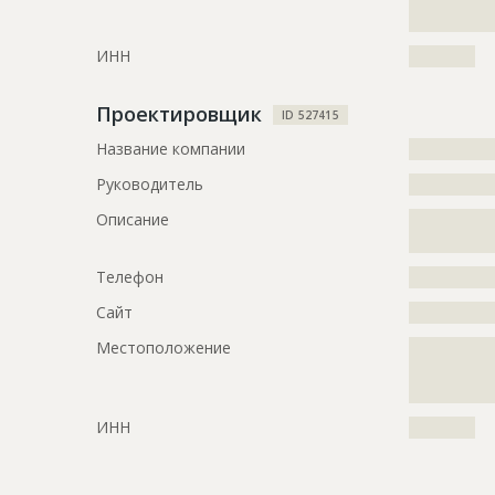
Этап строительства
Изыскател
?????????????
Ответственный
???????????
ИНН
??????????
???????????
???????????
Проектировщик
???????????
ID 527415
Название компании
?????????????
Предполагаемые потребности
?????????????
?????????????
Руководитель
?????????????
Описание
?????????????
?????????????
Телефон
?????????????
Сайт
?????????????
Местоположение
?????????????
?????????????
?????????????
ИНН
??????????