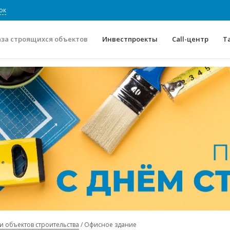
ок
аза строящихся объектов
Инвестпроекты
Call-центр
Т
О проекте
Конкурентные преимуще
Отзывы
Горячие объек
Глоссарий
Новости
и объектов строительства
Офисное здание