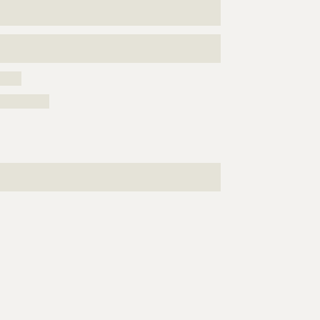
???????????????????????????????????????????????????
???????????????????????
???????????????????????????????????????????????????
?????????????????????????????????????????????
?????
??????????
???????????????????????????????????????????????????
???????????????????