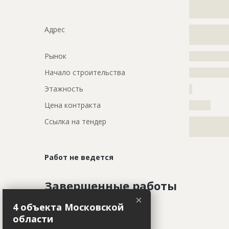
?????????????
?????????????
Адрес
?????????????
?????????????
Рынок
?????????????
Начало строительства
???????????
Этажность
?
Цена контракта
???????
Ссылка на тендер
?????????????
?????????????
Работ не ведется
Завершенные работы
×
4 объекта Московской
ID
3147854
Показать все
области