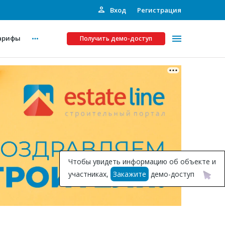
Вход
Регистрация
арифы
Получить демо-доступ
Платные услуги
ства
Рекламодателям
Call-центр
Инвестпроекты
ты
Чтобы увидеть информацию об объекте и
Подписка на Базу
участниках,
Закажите
демо-доступ
Пресс-релизы
Правила работы