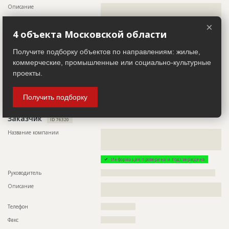
Предполагаемые потребности
??????????????????????????????????????????????????????????
Описание
??????????????????????????????????????????????????????????
?????????????????????????????????????
??????????????????????????????????????????
×
Телефон
?????????????????
4 объекта Московской области
Email
???????????????????
Получите подборку объектов по направлениям: жилые,
Сайт
??????????????
коммерческие, промышленные или социально-культурные
Местоположение
??????????????????????????????????????????????????????????
проекты.
??????????????????????????????????????????????????????????
???????
ИНН
??????????
Получить подборку
Заказчик
ID 76320
Название компании
??????????????????????????????????????????????????????????
??????????????????????????????????????????????????????????
????????????????
Информация проверена и подтверждена
Руководитель
????????????????????????????????????????????????????????
Описание
??????????????????????????????????????????????????????????
?????????????????
Телефон
?????????????????
Факс
?????????????????