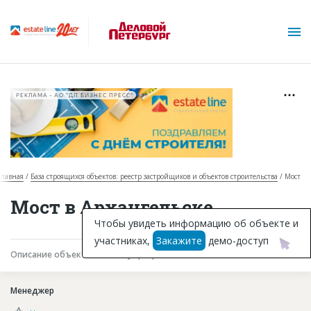
РЕКЛАМА • АО "ДП БИЗНЕС ПРЕСС"
Главная
База строящихся объектов: реестр застройщиков и объектов строительства
Мост
О проекте
Мост в Архангельске
Горячие объекты
Чтобы увидеть информацию об объекте и
участниках,
Закажите
демо-доступ
База строящихся объектов
Описание объекта
Текущая работа
Участники
Инвестпроекты
Менеджер
Глоссарий