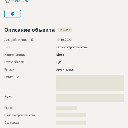
Назначить
Новости
Платные услуги
Пресс-релизы
Описание объекта
ID 44852
Правила работы
Дата добавления
19.10.2020
Контакты
Тип
Объект строительства
Наименование
Мост
Личный кабинет
Статус объекта
Сдан
Регион
Архангельск
Описание
??????????????????????????????????????????????????????????
??????????????????????????????????????????????????????????
??????????????????????????????????????????????????????????
??????????????????????????????
Адрес
??????????????????????????????????????????????????????????
?????????????????????????????????????????
Рынок
??????????????????
Начало строительства
?????????????????????
Срок ввода
?????????????????????