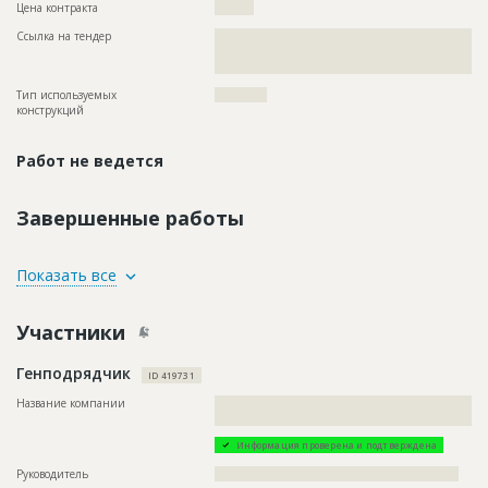
Цена контракта
?????????
Ссылка на тендер
??????????????????????????????????????????????????????????
??????????????????????????????????????????????????????????
?????????????????????????
Тип используемых
????????????
конструкций
Работ не ведется
Завершенные работы
ID
141221
Показать все
Название
Общестроительные работы
Участники
Дата обновления
??????????
Описание
??????????????????????????????????????????????????????????
Генподрядчик
??????????????????????????????????????????????????????????
ID 419731
??????????
Название компании
??????????????????????????????????????????????????????????
Этап строительства
Нулевой цикл
??????????????????????????????????????????
Ответственный
???????????????????????????????????????????????
Информация проверена и подтверждена
???????????????????????????????????????????????
???????????????????
Руководитель
????????????????????????????????????????????????????????