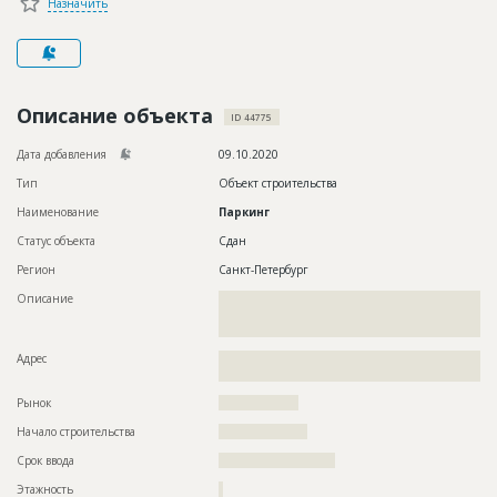
Назначить
Новости
Платные услуги
Пресс-релизы
Описание объекта
ID 44775
Правила работы
Дата добавления
09.10.2020
Контакты
Тип
Объект строительства
Наименование
Паркинг
Личный кабинет
Статус объекта
Сдан
Регион
Санкт-Петербург
Описание
??????????????????????????????????????????????????????????
??????????????????????????????????????????????????????????
???????????????????
Адрес
??????????????????????????????????????????????????????????
?????????????????????
Рынок
??????????????????
Начало строительства
????????????????
Срок ввода
?????????????????????
Этажность
?