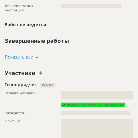
Тип используемых
?????????????????????????????????????????????????
конструкций
Работ не ведется
Завершенные работы
ID
140899
Показать все
Название
Возведение каркаса здания
Участники
Дата обновления
??????????
Описание
??????????????????????????????????????????????
Генподрядчик
ID 24806
Этап строительства
Общестроительные работы
Название компании
??????????????????????????????????????????????????????????
Ответственный
???????????????????????????????????????????????
?????
???????????????????????????????????????????????
???????????????????????????????????????????????
Информация проверена и подтверждена
???????????????????????????????????????????????
???????????????????????????????????????????????
Руководитель
????????????????????????????????????????????????????????
???????????????????????????????????????????????
Описание
??????????????????????????????????????????????????????????
????????????????????????
??????????????????????????????????????????????????????????
Предполагаемые потребности
??????????????????????????????????????????????
??????????????????????????????????????????????????????????
??????????????????????????????????????????????????????????