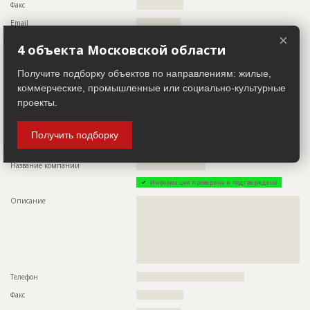
Факс
?????????????????
ID
139626
Email
????????????????
Название
Земляные работы
×
Сайт
???????????????????????
4 объекта Московской области
Дата обновления
??????????
Местоположение
??????????????????????????????????????????????????????????
??????????????????????????????????????????????????????????
Описание
??????????????????????????????????????????????????????????
Получите подборку объектов по направлениям: жилые,
????
коммерческие, промышленные или социально-культурные
Этап строительства
Нулевой цикл
ИНН
??????????
проекты.
Ответственный
???????????????????????????????????????????????
Другие стройки
??
???????????????????????????????????????????????
???????????????????????????????????????????????
Получить подборку
???????????????????????????????????????????????
Заказчик
???????????????????????????????????????????????
ID 424363
???????????????????????????????????????????????
???????????????????????????????????????????????
Название компании
?????????????????????????
??????????????????????????????????
Информация проверена и подтверждена
Предполагаемые потребности
??????????????????????????????????????????????????????????
Описание
??????????????????????????????????????????????????????????
??????????????????????????????????????????????????????????
??????????????????????????????????????????????????????????
??????????????????????????????????????????????????????????
??????????????????????????????????????????????????????????
????????????????????????????????????????????????????????
??????????????????????????????????????????????????????????
??????????????????????????????????????????????????????????
??????????????????????????????????????????????????????????
??????????????????????????????
Телефон
???????????????????????????????????????
Факс
?????????????????