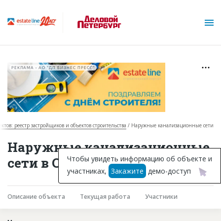
РЕКЛАМА • АО "ДП БИЗНЕС ПРЕСС"
ектов: реестр застройщиков и объектов строительства
Наружные канализационные сети
О проекте
Наружные канализационные
Горячие объекты
Чтобы увидеть информацию об объекте и
сети в Санкт-Петербурге
участниках,
Закажите
демо-доступ
База строящихся объектов
Инвестпроекты
Описание объекта
Текущая работа
Участники
Глоссарий