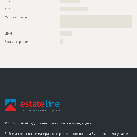
Email
????????????????
Сайт
???????????????????????
Местоположение
??????????????????????????????????????????????????????????
??????????????????????????????????????????????????????????
????
ИНН
??????????
Другие стройки
??
© 2005–2026 АО «ДП Бизнес Пресс». Все права защищены
Любое использование материалов строительного портала EstateLine.ru допускается