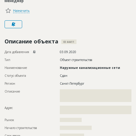
Менеджер
Новости
Назначить
Платные услуги
Пресс-релизы
Правила работы
Описание объекта
ID 44411
Контакты
Дата добавления
03.09.2020
Тип
Объект строительства
Личный кабинет
Наименование
Наружные канализационные сети
Статус объекта
Сдан
Регион
Санкт-Петербург
Описание
??????????????????????????????????????????????????????????
??????????????????????????????????????????????????????????
?????????????????????????????
Адрес
??????????????????????????????????????????????????????????
?????????????????????????
Рынок
??????????????????
Начало строительства
?????????????????????
Срок ввода
????????????????