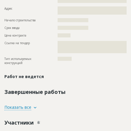
????????????????????????????
Адрес
??????????????????????????????????????????????????????????
??????????????????????????????
Начало строительства
?????????????????????
Срок ввода
?????????????????????
Цена контракта
???????????
Ссылка на тендер
??????????????????????????????????????????????????????????
??????????????????????????????????????????????????????????
????????????????????????
Тип используемых
????????????
конструкций
Работ не ведется
Завершенные работы
ID
139225
Показать все
Название
Реставрационные работы
Участники
Дата обновления
??????????
Описание
??????????????????????????????????????????????????????????