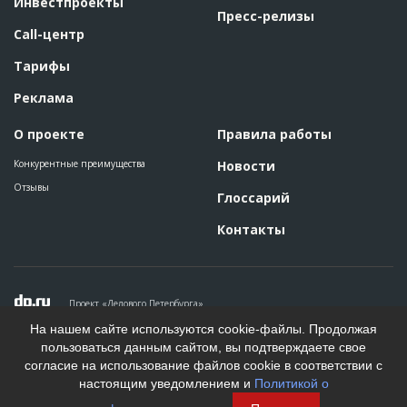
Инвестпроекты
Пресс-релизы
Call-центр
Тарифы
Реклама
О проекте
Правила работы
Конкурентные преимущества
Новости
Отзывы
Глоссарий
Контакты
Проект «Делового Петербурга»
Политика конфиденциальности
На нашем сайте используются cookie-файлы. Продолжая
Пользовательское соглашение
пользоваться данным сайтом, вы подтверждаете свое
На информационном ресурсе применяются рекомендательные
согласие на использование файлов cookie в соответствии с
технологии. Подробнее.
настоящим уведомлением и
Политикой о
Создание сайта