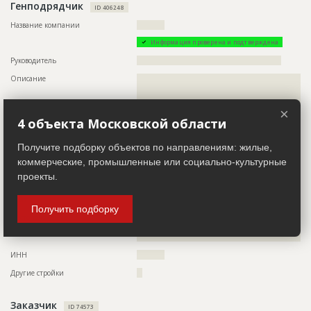
Генподрядчик
???????????????????????????????
ID 406248
Этап строительства
Нулевой цикл
Название компании
??????????
Ответственный
???????????????????????????????????????????????
Информация проверена и подтверждена
???????????????????????????????????????????????
???????????????????????????????????????????????
Руководитель
????????????????????????????????????????????????????
???????????????????????????????????????????????
Описание
??????????????????????????????????????????????????????????
???????????????????????????????????????????????
??????????????????????????????????????????????????????????
?????
??????????????????????????????????????????????????????????
Предполагаемые потребности
??????????????????????????????????????????????????????????
??????????????????????????????????????????????????????????
×
??????????????????????????????????????????????????????????
??????????????????????????????????????????????????????????
4 объекта Московской области
??????????????????????????????????????????????????????????
????????????????????????????????????????????????????
??????????????????????????????????????????????????????????
Телефон
?????????????????
Получите подборку объектов по направлениям: жилые,
??????????????????????????????????????????????????????????
????????????????????????
коммерческие, промышленные или социально-культурные
Факс
?????????????????
проекты.
Email
???????????????????
Сайт
????????????????????
Получить подборку
Местоположение
??????????????????????????????????????????????????????????
??????????????????????????????????????????????????????????
????????????????????????????????
ИНН
??????????
Другие стройки
??
Заказчик
ID 74573