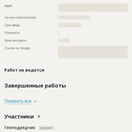
Адрес
??????????????????????????????????????????????????????????
???????????????????????????????????????
Начало строительства
??????????????????????
Срок ввода
????????????????
Этажность
?
Цена контракта
??????????
Ссылка на тендер
??????????????????????????????????????????????????????????
??????????????????????????????????????????????????????????
???????????????????????????????
Работ не ведется
Завершенные работы
ID
138836
Показать все
Название
Реставрационные работы
Участники
Дата обновления
??????????
Описание
???????????????????????????????????
Генподрядчик
ID 507971
Этап строительства
Фасадные работы и остекление