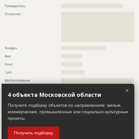
???????????????????????????????????????????????
???????????????????????????????????????????????
Руководитель
??????????????????????????????????????????????????
???????????????????????????????????????????????
Описание
??????????????????????????????????????????????????????????
???????????????????????????????????????????????
??????????????????????????????????????????????????????????
??????????????????????????????????????????????
??????????????????????????????????????????????????????????
Предполагаемые потребности
??????????????????????????????????????????????????????????
??????????????????????????????????????????????????????????
??????????????????????????????????????????????????????????
??????????????????????????????????????????????????????????
??????????????????????????????????????????????????????????
??????????????????????????????????????????????????????????
??????????????????????????????????????????????????????????
??????????????????????????????????????
??????????????????????????????????????????????????????????
Телефон
????????????????????????????????????
??????????????????????????????????????????????????????????
??????????????????????????????????????????????????????????
Факс
?????????????????
??????????????????????????????????????????????????????????
??????????????????????????????????????????????????????????
Email
?????????????????
??????????????????????????????????????????????????????????
??????????????????????????????????????????????????????????
Сайт
???????????????????
??????????????????????????????????????????????????????????
??????????????????????????????????????????????????????????
Местоположение
??????????????????????????????????????????????????????????
??????????????????????????????????????????????????????????
??????????????????????????????????????????????????????????
???????????????????????????????
×
??????????????????????????????????????????????????????????
4 объекта Московской области
????????????????????????????
ID
151488
ИНН
??????????
Получите подборку объектов по направлениям: жилые,
Название
Кровельные работы
Другие стройки
??
коммерческие, промышленные или социально-культурные
Дата обновления
??????????
проекты.
Заказчик
ID 411009
Описание
??????????????????????????????????????????????????????????
??????????????????????????????
Получить подборку
Название компании
?????????????????????????????
Этап строительства
Фасадные работы и остекление