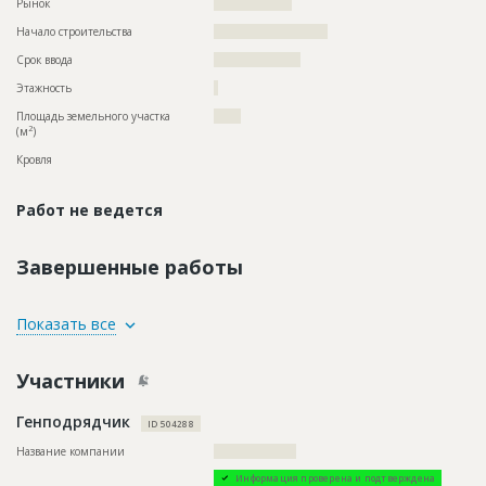
Рынок
??????????????????
Начало строительства
?????????????????????
Срок ввода
????????????????
Этажность
?
Площадь земельного участка
?????
2
(м
)
Кровля
Работ не ведется
Завершенные работы
ID
158078
Показать все
Название
Отделка помещений
Участники
Дата обновления
??????????
Описание
??????????????????????????????????????????????????????????
Генподрядчик
????????????????????????????
ID 504288
Этап строительства
Внутренние и отделочные работы
Название компании
???????????????????
Ответственный
???????????????????????????????????????????????
Информация проверена и подтверждена