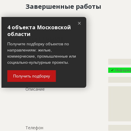
Завершенные работы
ID
2320324
Показать все
×
4 объекта Московской
Название
Работы на 
области
Участники
Дата обновления
??????????
Получите подборку объектов по
Описание
?????????????
направлениям: жилые,
Заказчик
ID 30001
?????????????
коммерческие, промышленные или
Название компании
?????????????
?????????????
социально-культурные проекты.
?????????????
Информа
?????????????
Получить подборку
?????????????
Руководитель
?????????????
Этап строительства
Фасадные 
Описание
?????????????
?????????????
Ответственный
???????????
?????????????
???????????
?????????????
???????????
?????????????
?????????????
Предполагаемые потребности
?????????????
?????????????
Телефон
?????????????
?????????????