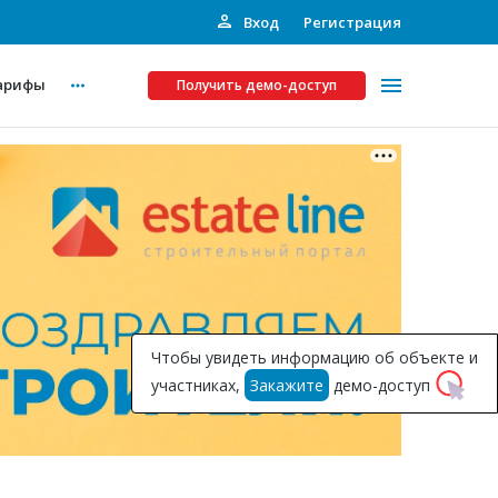
Вход
Регистрация
арифы
Получить демо-доступ
Платные услуги
ства
Рекламодателям
Call-центр
Инвестпроекты
ты
Чтобы увидеть информацию об объекте и
Подписка на Базу
участниках,
Закажите
демо-доступ
Пресс-релизы
Правила работы