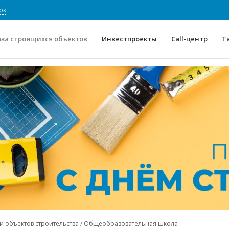
ок
аза строящихся объектов
Инвестпроекты
Call-центр
Т
О проекте
Конкурентные преимуще
Отзывы
Горячие объек
Глоссарий
Новости
и объектов строительства
Общеобразовательная школа