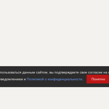
ьские работы и проектирование
????????????????????????????????????????????
??????????????????????????????
???????????????????????????????????????????????????
??????????????????????????????????
ользоваться данным сайтом, вы подтверждаете свое согласие на 
уведомлением и
Политикой о конфиденциальности
.
Понятно