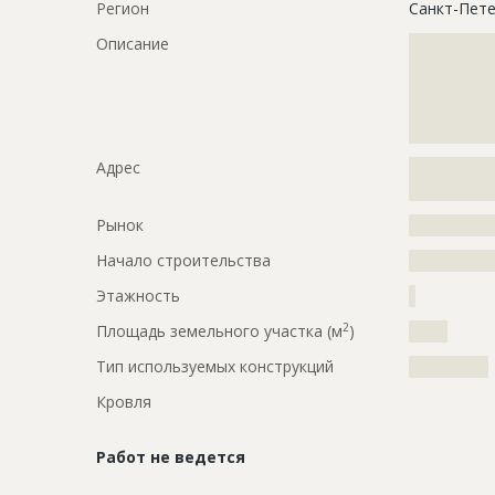
Регион
Санкт-Пете
Описание
?????????????
?????????????
?????????????
?????????????
?????????????
Адрес
?????????????
?????????????
Рынок
?????????????
Начало строительства
???????????
Этажность
?
2
Площадь земельного участка (м
)
?????
Тип используемых конструкций
????????????
Кровля
Работ не ведется