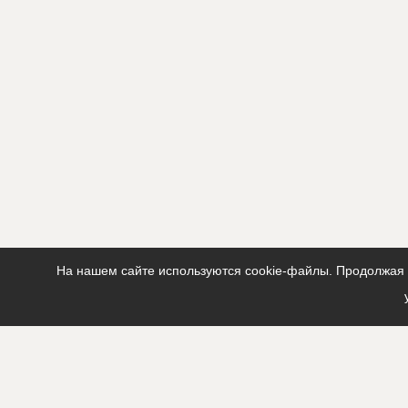
Этап строительства
Изыскател
Ответственный
???????????
???????????
Предполагаемые потребности
?????????????
?????????????
На нашем сайте используются cookie-файлы. Продолжая п