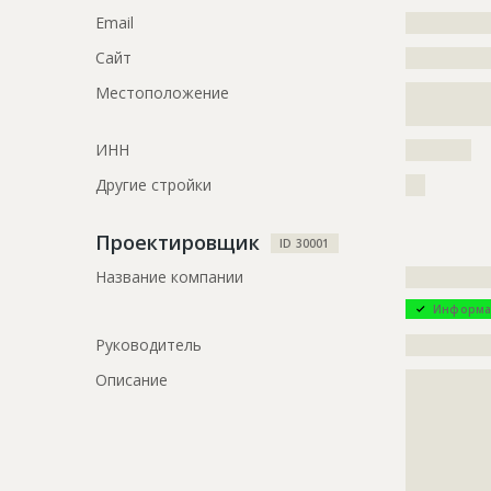
?????????????
Email
?????????????
?????????????
Сайт
?????????????
Местоположение
?????????????
ID
1903531
?????????????
Название
Общестрои
ИНН
??????????
Дата обновления
??????????
Другие стройки
???
Описание
?????????????
?????????????
Проектировщик
ID 30001
?????????????
Название компании
?????????????
Этап строительства
Общестрои
Информа
Ответственный
???????????
???????????
Руководитель
?????????????
???????????
Описание
?????????????
Предполагаемые потребности
?????????????
?????????????
?????????????
?????????????
?????????????
?????????????
ID
1653407
?????????????