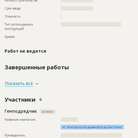
Начало строительства
?????????????????????
Срок ввода
?????????????????????
Этажность
?
Тип используемых
?????????????????????????????????????????????????
конструкций
Кровля
Работ не ведется
Завершенные работы
ID
1507892
Показать все
Название
Фасадные работы
Участники
Дата обновления
??????????
Описание
??????????????????????????????????????????????????????
Генподрядчик
ID 25541
Этап строительства
Фасадные работы и остекление
Название компании
??????????????
Ответственный
???????????????????????????????????????????????
???????????????????????????????????????????????
Колл-центр не дозвонился до участника
?????????????
Руководитель
??????????????????????????????????????????????????