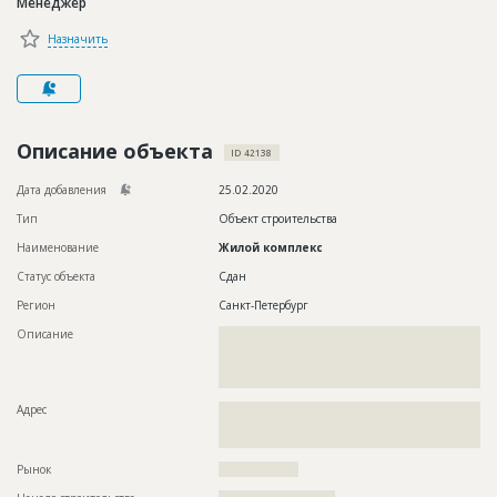
Менеджер
Новости
Назначить
Платные услуги
Пресс-релизы
Правила работы
Описание объекта
ID 42138
Контакты
Дата добавления
25.02.2020
Тип
Объект строительства
Личный кабинет
Наименование
Жилой комплекс
Статус объекта
Сдан
Регион
Санкт-Петербург
Описание
??????????????????????????????????????????????????????????
??????????????????????????????????????????????????????????
??????????????????????????????????????????????????????????
??????????????????????????????????????????????
Адрес
??????????????????????????????????????????????????????????
??????????????????????????????????????????????????????????
???????????????????????????????
Рынок
??????????????????