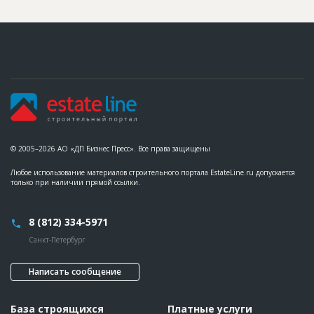
Этап строительства
Нулевой цикл
Ответственный
???????????????????????????????????????????????
???????????????????????????????????????????????
?????????????????????
Предполагаемые потребности
??????????????????????????????????????????????????????????
??????????????????????????????????????????????????????????
??????????????????????????????????????????????????????????
?????????????????????????????????????????????????
ID
131658
Название
Устройство шпунтового ограждения
© 2005–2026 АО «ДП Бизнес Пресс». Все права защищены
Дата обновления
??????????
Любое использование материалов строительного портала EstateLine.ru допускается
Описание
??????????????????????????????????????????????????????????
только при наличии прямой ссылки.
?????????????????????????
Этап строительства
Нулевой цикл
8 (812) 334-5971
Ответственный
???????????????????????????????????????????????
???????????????????????????????????????????????
Санкт-Петербург
?????????????????????
Предполагаемые потребности
??????????????????????????????????????????????????????????
Написать сообщение
??????????????????????????????????????????????????????????
??????????????????????????????????????????????????????????
??????????????????????????????????????????????????????????
??????????????????????????????????????????????????????????
База строящихся
Платные услуги
???????