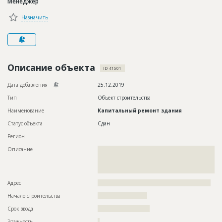
Менеджер
Новости
Назначить
Платные услуги
Пресс-релизы
Правила работы
Описание объекта
ID 41501
Контакты
Дата добавления
25.12.2019
Тип
Объект строительства
Личный кабинет
Наименование
Капитальный ремонт здания
Статус объекта
Сдан
Регион
Описание
??????????????????????????????????????????????????????????
??????????????????????????????????????????????????????????
??????????????????????????????????????????????????????????
??????????????????????????
Адрес
?????????????????????????????????????????????????????????
Начало строительства
????????????????????
Срок ввода
?????????????????????
Этажность
?