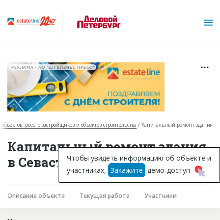
РЕКЛАМА • АО "ДП БИЗНЕС ПРЕСС"
 объектов: реестр застройщиков и объектов строительства
Капитальный ремонт здания
О проекте
Капитальный ремонт здания
Горячие объекты
Чтобы увидеть информацию об объекте и
в Севастополе
участниках,
Закажите
демо-доступ
База строящихся объектов
Инвестпроекты
Описание объекта
Текущая работа
Участники
Глоссарий