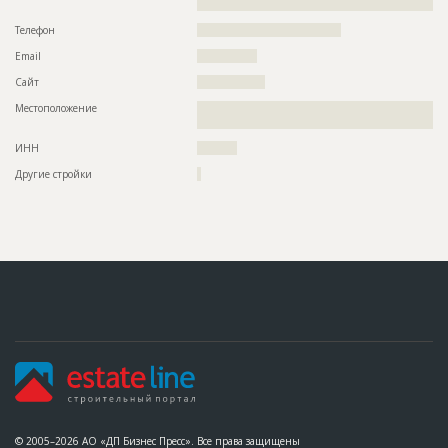
???????
??????????????????????????????????????????????????????????
??????????????????????????????????????????????????????????
Телефон
????????????????????????????????????
??????????????????????????????????????????????????????????
??????????????????????????????????????????????????????????
Email
???????????????
???????????????????????????????????????????????????????
Сайт
?????????????????
Местоположение
??????????????????????????????????????????????????????????
??????????
ИНН
??????????
Другие стройки
?
© 2005–2026 АО «ДП Бизнес Пресс». Все права защищены