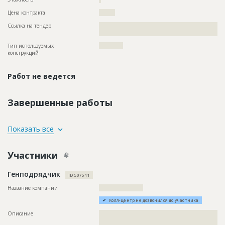
Цена контракта
????????
Ссылка на тендер
??????????????????????????????????????????????????????????
???????????????????????????????????????????
Тип используемых
????????????
конструкций
Работ не ведется
Завершенные работы
ID
134989
Показать все
Название
Работы на разных стадиях
Участники
Дата обновления
??????????
Описание
??????????????????????????????????????????????????????????
Генподрядчик
??????????????????????????????????????????????????????????
ID 507541
??????????????????????????????????????????????????????????
??????????????????????????????????????????????????????????
Название компании
??????????????????????
????
Колл-центр не дозвонился до участника
Этап строительства
Общестроительные работы
Описание
??????????????????????????????????????????????????????????
Ответственный
???????????????????????????????????????????????
??????????????????????????????????????????????????????????