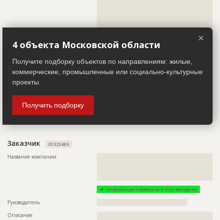
???????????????????????????????????????????????
??????????????????????????????????????????????????????????
???????????????????????????????????????????????
??????????????????????????????????????????????????????????
????????
??????????????????????????????????????????????????????????
??????????????????????????????????????????????????????????
Предполагаемые потребности
??????????????????????????????????????????????????????????
??????????????????????????????????????????????????????????
×
??????????????????????????????????????????????????????????
?????????????????????????????????????????????
4 объекта Московской области
????????????????????????????????
Телефон
?????????????????
Получите подборку объектов по направлениям: жилые,
Email
??????????????????????????????????????????
ID
128852
коммерческие, промышленные или социально-культурные
Сайт
?????????????????
Название
Подготовка к работам
проекты.
Местоположение
??????????????????????????????????????????????????????????
Дата обновления
??????????
??????????????????
Описание
????????????????????????????????????????????
Получить подборку
ИНН
??????????
Этап строительства
Внутренние и отделочные работы
Другие стройки
?
Ответственный
???????????????????????????????????????????????
???????????????????????????????????????????????
???????????????????????????????????????????????
Заказчик
ID 523489
???????????????????????????????????????????
Название компании
??????????????????????????????????????????????????????????
Предполагаемые потребности
??????????????????????????????????????????????????????????
??????????????????????????????????????????????????????????
??????????????????????????????????????????????????????????
??????????????????????????????????????????????????????????
??????????????????????????????????????????????????????????
??????????????????????????????????????????????????
??????????????????????????????????????????????????????????
??????????????????????????????????????????????????????????
Информация проверена и подтверждена
??????????????????????????????????????????????????????????
Руководитель
??????????????????????????????????????????????
??????????????????????????????????????????????????????????
??????????????????????????????????????????????????????????
Описание
??????????????????????????????????????????????????????????
??????????????????????????????????????????????????????????