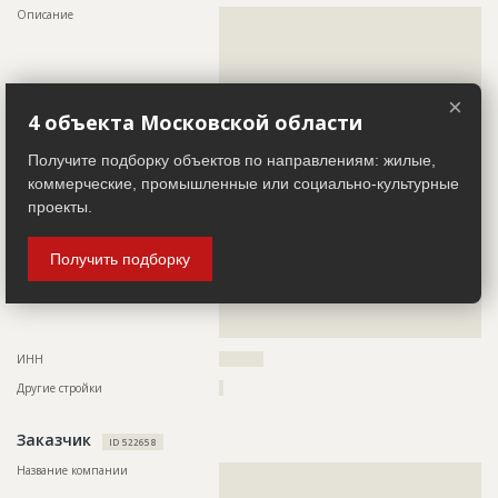
???????????????????????????????????????????????
Описание
??????????????????????????????????????????????????????????
???????????????????????????????????????????????
??????????????????????????????????????????????????????????
?
??????????????????????????????????????????????????????????
Предполагаемые потребности
??????????????????????????????????????????????????????????
??????????????????????????????????????????????????????????
??????????????????????????????????????????????????????????
??????????????????????????????????????????????????????????
??????????????????????????????????????????????????????????
??????????????????????????????????????????????????????????
×
??????????????????????????????????????????????????????????
??????????????????????????????????????????????????????????
4 объекта Московской области
??????????????????????????????????????????????????????????
??????????????????????????????????????????????????????????
??????????????????????????????????????????????????????????
????????????????????????????????????????
??????????????????????????????????????????????????????????
Получите подборку объектов по направлениям: жилые,
Телефон
??????????????????????????????????????????????????????????
??????????????????????????????????????????????????????????
коммерческие, промышленные или социально-культурные
??????
??????????????????????????????????????????????????????????
??????????????????????????????????????????????????????????
проекты.
Факс
?????????????????
??????????????????????????????????????????????????????????
??????????????????????????????????????????????????????????
Email
????????????????????????????????????
??????????????????????????????????????????????????????????
Получить подборку
??????????????????????????????
Сайт
??????????????????
Местоположение
??????????????????????????????????????????????????????????
ID
127488
??????????????????????????????????????????????????????????
??????????????????????????????????????????
Название
Монтаж каркаса
ИНН
??????????
Дата обновления
??????????
Другие стройки
?
Описание
??????????????????????????????????????????????????????????
??????????????????????????????????????????????????????????
??????????????????????????????
Заказчик
ID 522658
Этап строительства
Общестроительные работы
Название компании
??????????????????????????????????????????????????????????
??????????????????????????????????????????????????????????
Ответственный
???????????????????????????????????????????????