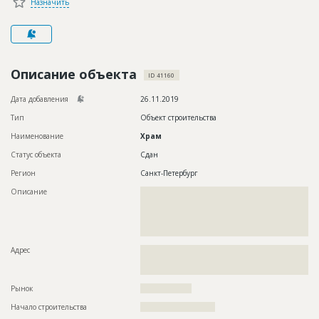
Назначить
Новости
Платные услуги
Пресс-релизы
Описание объекта
ID 41160
Правила работы
Дата добавления
26.11.2019
Контакты
Тип
Объект строительства
Наименование
Храм
Личный кабинет
Статус объекта
Сдан
Регион
Санкт-Петербург
Описание
??????????????????????????????????????????????????????????
??????????????????????????????????????????????????????????
??????????????????????????????????????????????????????????
??????????????????????????????????????????????????????????
???????????????????????????
Адрес
??????????????????????????????????????????????????????????
??????????????????????????????????????????????????????????
??????????????????
Рынок
??????????????????
Начало строительства
?????????????????????