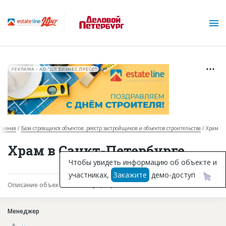
РЕКЛАМА • АО "ДП БИЗНЕС ПРЕСС"
лавная
База строящихся объектов: реестр застройщиков и объектов строительства
Храм
О проекте
Храм в Санкт-Петербурге
Горячие объекты
Чтобы увидеть информацию об объекте и
участниках,
Закажите
демо-доступ
База строящихся объектов
Описание объекта
Текущая работа
Участники
Инвестпроекты
Менеджер
Глоссарий