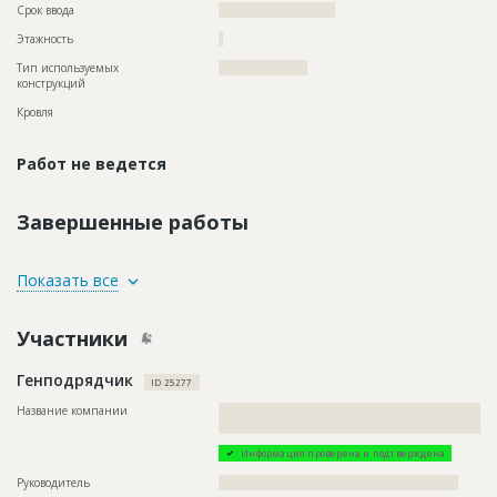
Срок ввода
?????????????????????
Этажность
?
Тип используемых
????????????????????
конструкций
Кровля
Работ не ведется
Завершенные работы
ID
136779
Показать все
Название
Кровельные работы
Участники
Дата обновления
??????????
Описание
??????????????????????????????????????????????????????????
Генподрядчик
??????????????????????????????????????????????????????????
ID 25277
???????????????????????????????????????????????????
Название компании
??????????????????????????????????????????????????????????
Этап строительства
Фасадные работы и остекление
????????????????
Ответственный
???????????????????????????????????????????????
Информация проверена и подтверждена
???????????????????????????????????????????????
???????????????????????????????????????????????
Руководитель
??????????????????????????????????????????????????????