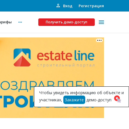
Вход
Регистрация
арифы
Получить демо-доступ
Платные услуги
ства
Рекламодателям
Call-центр
Инвестпроекты
ты
Чтобы увидеть информацию об объекте и
Подписка на Базу
участниках,
Закажите
демо-доступ
Пресс-релизы
Правила работы