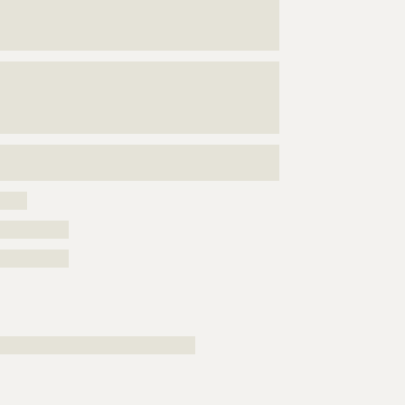
???????????????????????????????????????????????????
???????????????????????????????????????????????????
?????????????????????????????????????????????????
???????????????????????????????????????????????????
???????????????????????????????????????????????????
???????????????????????????????????????????????????
??????????????????????????????????????????
???????????????????????????????????????????????????
???????????????????????????????????????
?????
???????????
???????????
????????????????????????????????????