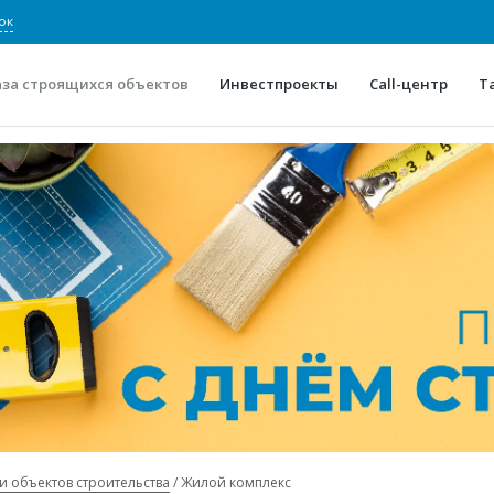
ок
аза строящихся объектов
Инвестпроекты
Call-центр
Т
О проекте
Конкурентные преимуще
Отзывы
Горячие объек
Глоссарий
Новости
и объектов строительства
Жилой комплекс