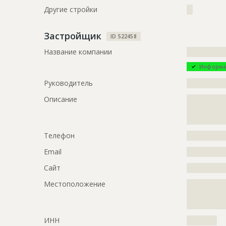
?????????????
Другие стройки
??
ID
1376196
Застройщик
ID 522458
Название
Отделка ф
Название компании
?????????????
Дата обновления
??????????
Информа
Описание
?????????????
Руководитель
?????????????
?????????????
Описание
?????????????
Этап строительства
Фасадные 
?????????????
Ответственный
???????????
?????????????
???????????
Телефон
?????????????
???????????
Email
?????????????
Предполагаемые потребности
?????????????
?????????????
Сайт
?????????????
?????????????
Местоположение
?????????????
?????????????
?????????????
?????????????
?????????????
?????????????
?????????????
ИНН
??????????
?????????????