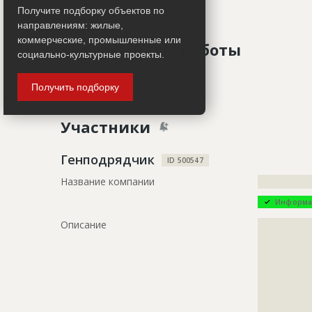
Работ не ведется
Получите подборку объектов по
направлениям: жилые,
коммерческие, промышленные или
Завершенные работы
социально-культурные проекты.
ID
1572126
Показать все
Получить подборку
Название
Отделка п
Участники
Дата обновления
??????????
Описание
?????????????
Генподрядчик
ID 500547
?????????????
Название компании
?????????????
Этап строительства
Внутренни
Информа
Ответственный
???????????
Описание
?????????????
???????????
?????????????
???????????
?????????????
???????????
?????????????
???????????
?????????????
Предполагаемые потребности
?????????????
?????????????
?????????????
?????????????