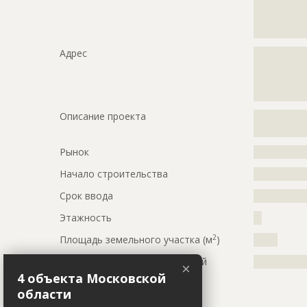
?????????????
?????????????
?????????????
Адрес
?????????????
?????????????
?????????????
?????????????
Описание проекта
?????????????
?????????????
Рынок
?????????????
Начало строительства
???????????
Срок ввода
???????????
Этажность
??
2
Площадь земельного участка (м
)
?????
Тип используемых конструкций
?????????????
×
4 объекта Московской
Кровля
области