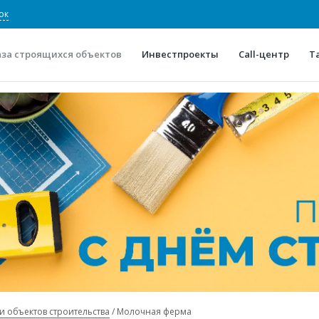
ок
аза строящихся объектов
Инвестпроекты
Call-центр
Т
О проекте
Конкурентные преимуще
Отзывы
Горячие объек
Глоссарий
Новости
и объектов строительства
Молочная ферма