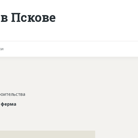
в Пскове
ки
роительства
 ферма
???????????????????????????????????????????????????