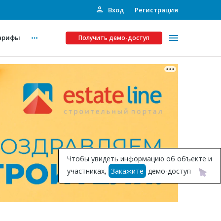
Вход
Регистрация
арифы
Получить демо-доступ
Платные услуги
ства
Рекламодателям
Call-центр
Инвестпроекты
ты
Чтобы увидеть информацию об объекте и
Подписка на Базу
участниках,
Закажите
демо-доступ
Пресс-релизы
Правила работы