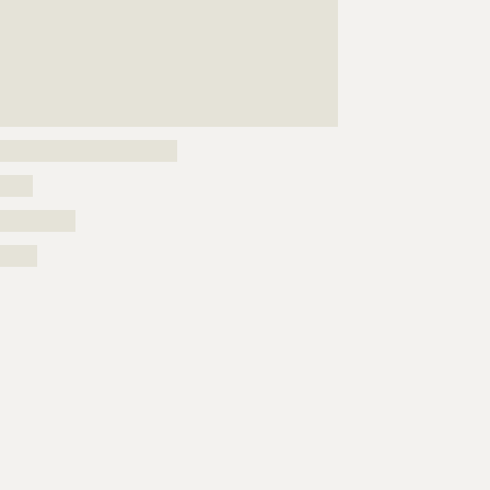
???????????????????????????????????????????????????
???????????????????????????????????????????????????
???????????????????????????????????????????????????
???????????????????????????????????????????????????
???????????????????????????????????????????????????
??????????????????????????????????????????????????
???????????????????????????
?????
??????????
?????