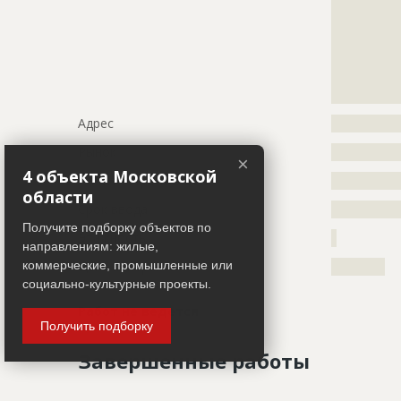
?????????????
?????????????
?????????????
?????????????
?????????????
?????????????
Адрес
?????????????
Рынок
?????????????
×
4 объекта Московской
Начало строительства
???????????
области
Срок ввода
???????????
Получите подборку объектов по
Этажность
?
направлениям: жилые,
Цена контракта
??????????
коммерческие, промышленные или
социально-культурные проекты.
Работ не ведется
Получить подборку
Завершенные работы