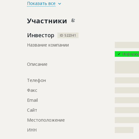
ID
126502
Показать все
Название
Общестрои
Участники
Дата обновления
??????????
Описание
?????????????
Инвестор
ID 522341
?????????????
Название компании
?????????????
???????
Информа
Этап строительства
Общестрои
Описание
?????????????
Ответственный
???????????
?????????????
???????????
Телефон
?????????????
Предполагаемые потребности
?????????????
Факс
?????????????
Email
?????????????
Сайт
?????????????
Местоположение
?????????????
ИНН
??????????