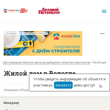
РЕКЛАМА • АО "ДП БИЗНЕС ПРЕСС"
я
База строящихся объектов: реестр застройщиков и объектов строительства
Жилой дом
О проекте
Жилой дом в Вологде
Горячие объекты
Чтобы увидеть информацию об объекте и
участниках,
Закажите
демо-доступ
База строящихся объектов
Описание объекта
Текущая работа
Участники
Инвестпроекты
Менеджер
Глоссарий