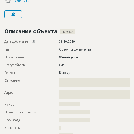
Назначить
Новости
Платные услуги
Пресс-релизы
Описание объекта
ID 40524
Правила работы
Дата добавления
03.10.2019
Контакты
Тип
Объект строительства
Наименование
Жилой дом
Личный кабинет
Статус объекта
Сдан
Регион
Вологда
Описание
??????????????????????????????????????????????????????????
?????
Адрес
??????????????????????????????????????????????????????????
??????????????????????
Рынок
??????????????????
Начало строительства
?????????????????????
Срок ввода
?????????????????????
Этажность
??