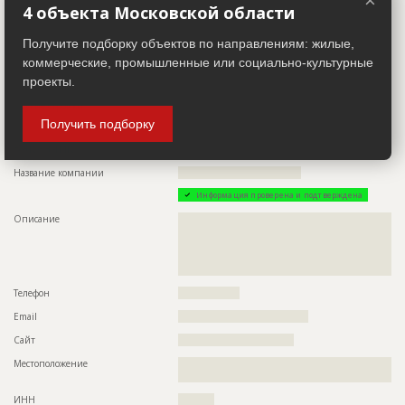
×
ID
124951
4 объекта Московской области
Сайт
????????????????????????????????
Название
Возведение каркаса здания
Получите подборку объектов по направлениям: жилые,
Местоположение
??????????????????????????????????????????????????????????
Дата обновления
??????????
???????????????????????????????????????
коммерческие, промышленные или социально-культурные
Описание
????????????????????????????????????????????????????????
проекты.
ИНН
??????????
Этап строительства
Общестроительные работы
Другие стройки
??
Ответственный
???????????????????????????????????????????????
Получить подборку
???????????????????????????????????????????????
???????????????????????????????????????????????
Заказчик
ID 519358
???????????????????????????????????????????????
???????????????????????????????????????????????
Название компании
??????????????????????????????????
???????????????????????????????????????????????
???????????????????????
Информация проверена и подтверждена
Описание
??????????????????????????????????????????????????????????
Предполагаемые потребности
??????????????????????????????????????????????????????????
??????????????????????????????????????????????????????????
??????????????????????????????????????????????????????????
??????????????????????????????????????????????????????????
???????
??????????????????????????????????????????????????????????
???????????????????????????????????????
Телефон
?????????????????
Email
????????????????????????????????????
Сайт
????????????????????????????????
Местоположение
??????????????????????????????????????????????????????????
???????????????????????????????????????
ИНН
??????????