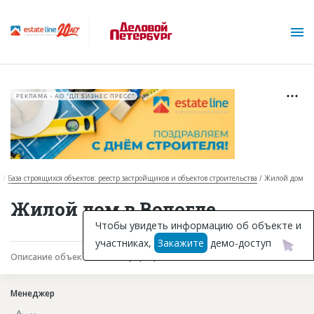
РЕКЛАМА • АО "ДП БИЗНЕС ПРЕСС"
я
База строящихся объектов: реестр застройщиков и объектов строительства
Жилой дом
О проекте
Жилой дом в Вологде
Горячие объекты
Чтобы увидеть информацию об объекте и
участниках,
Закажите
демо-доступ
База строящихся объектов
Описание объекта
Текущая работа
Участники
Инвестпроекты
Менеджер
Глоссарий