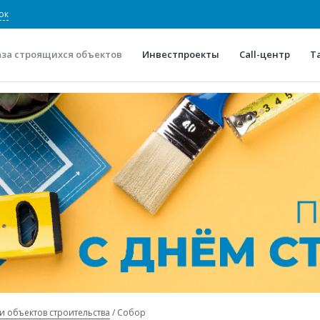
ок
аза строящихся объектов
Инвестпроекты
Call-центр
Т
О проекте
Конкурентные преимуще
Отзывы
Горячие объек
Глоссарий
Новости
и объектов строительства
Собор