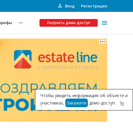
Вход
Регистрация
арифы
Получить демо-доступ
Платные услуги
ства
Рекламодателям
Call-центр
Инвестпроекты
ты
Чтобы увидеть информацию об объекте и
Подписка на Базу
участниках,
Закажите
демо-доступ
Пресс-релизы
Правила работы