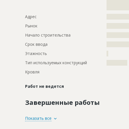
?????????????
?????????????
Адрес
?????????????
Рынок
?????????????
Начало строительства
???????????
Срок ввода
???????????
Этажность
?
Тип используемых конструкций
????????????
Кровля
Работ не ведется
Завершенные работы
ID
131841
Показать все
Название
Отделка ф