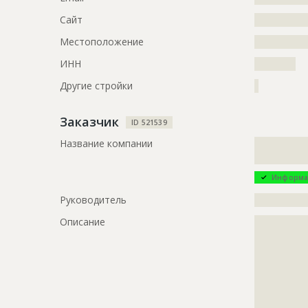
?????????????
?????????????
Сайт
?????????????
?????????????
Местоположение
?????????????
?????????????
ИНН
??????????
ID
124215
Другие стройки
?
Название
Отделка ф
Заказчик
Дата обновления
??????????
ID 521539
Название компании
?????????????
Описание
?????????????
?????????????
?????????????
?????????????
Информа
Этап строительства
Фасадные 
Руководитель
?????????????
Ответственный
???????????
Описание
?????????????
???????????
?????????????
???????????
?????????????
???????????
?????????????
???????????
?????????????
?????????????
Предполагаемые потребности
?????????????
?????????????
?????????????