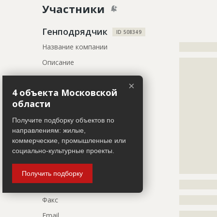
Участники
Дата обновления
??????????
Описание
?????????????
Генподрядчик
ID 508349
?????????????
Название компании
?????????????
?????????????
Описание
?????????????
Этап строительства
Фасадные 
?????????????
Ответственный
???????????
?????????????
×
???????????
4 объекта Московской
?????????????
???????????
?????????????
области
???????????
?????????????
???????????
?????????????
Получите подборку объектов по
?????????????
направлениям: жилые,
Предполагаемые потребности
?????????????
?????????????
коммерческие, промышленные или
?????????????
?????????????
социально-культурные проекты.
?????????????
?????????????
?????????????
?????????????
?????????????
Получить подборку
?????????????
Телефон
?????????????
?????????????
Факс
?????????????
?????????????
?????????????
Email
?????????????