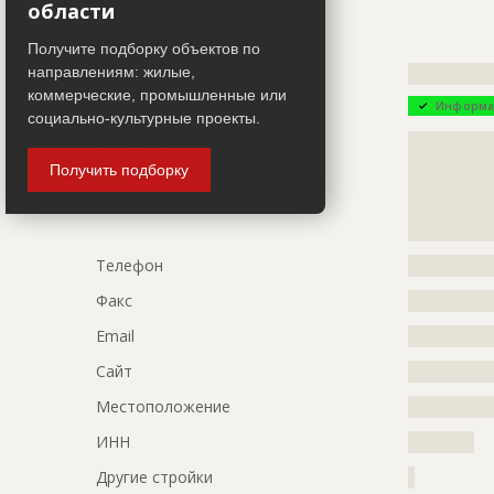
области
Описание
?????????????
Генподрядчик
ID 24680
Получите подборку объектов по
?????????????
направлениям: жилые,
Название компании
?????????????
Этап строительства
Фасадные 
коммерческие, промышленные или
Информа
социально-культурные проекты.
Ответственный
???????????
Описание
?????????????
???????????
?????????????
???????????
Получить подборку
?????????????
???????????
?????????????
Предполагаемые потребности
?????????????
???
?????????????
Телефон
?????????????
?????????????
?????????????
Факс
?????????????
?????????????
?????????????
Email
?????????????
?????????????
Сайт
?????????????
?????????????
?????????????
Местоположение
?????????????
?????????????
ИНН
??????????
?????????????
?????????????
Другие стройки
?
?????????????