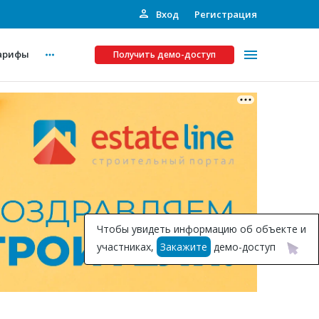
Вход
Регистрация
арифы
Получить демо-доступ
Платные услуги
ства
Рекламодателям
Call-центр
Инвестпроекты
ты
Чтобы увидеть информацию об объекте и
Подписка на Базу
участниках,
Закажите
демо-доступ
Пресс-релизы
Правила работы