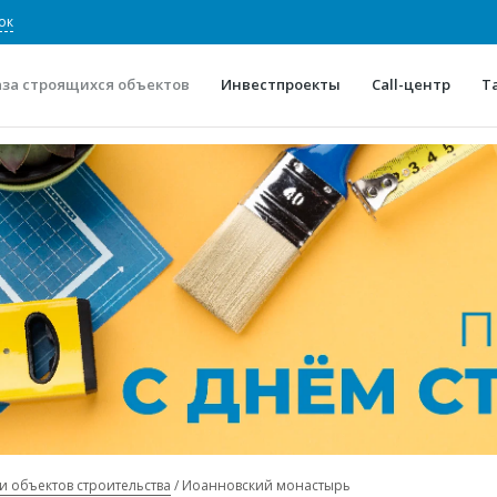
ок
аза строящихся объектов
Инвестпроекты
Call-центр
Т
О проекте
Конкурентные преимуще
Отзывы
Горячие объек
Глоссарий
Новости
и объектов строительства
Иоанновский монастырь