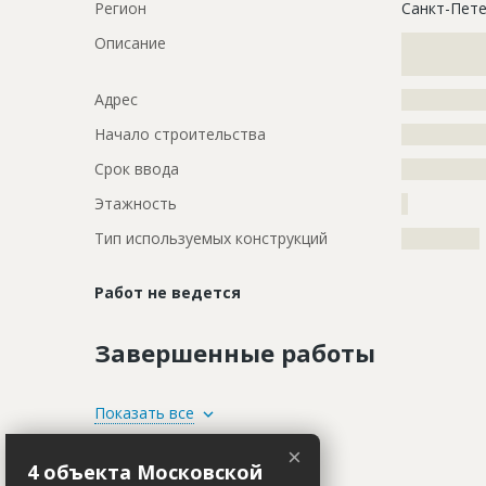
Регион
Санкт-Пете
Описание
?????????????
?????????????
Адрес
?????????????
Начало строительства
???????????
Срок ввода
???????????
Этажность
?
Тип используемых конструкций
????????????
Работ не ведется
Завершенные работы
ID
123187
Показать все
Название
Отделка ф
×
Участники
4 объекта Московской
Дата обновления
??????????