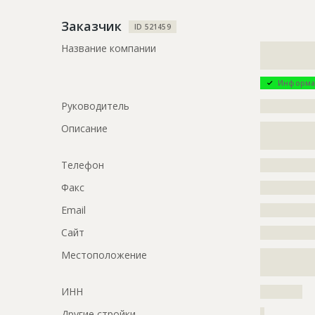
Заказчик
ID 521459
Название компании
?????????????
?????????????
Информа
Руководитель
?????????????
Описание
?????????????
????????????
Телефон
?????????????
Факс
?????????????
Email
?????????????
Сайт
?????????????
Местоположение
?????????????
?????????????
ИНН
??????????
Другие стройки
?