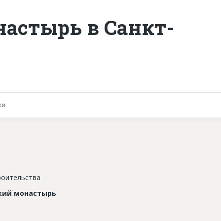
астырь в Санкт-
ки
роительства
кий монастырь