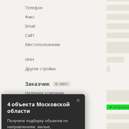
?????????????
Телефон
?????????????
?????????????
?????????????
Факс
?????????????
?????????????
Email
?????????????
?????????????
?????????????
Сайт
?????????????
???????????
Местоположение
?????????????
?????????????
ID
151208
ИНН
??????????
Название
Отделка ф
Другие стройки
??
Дата обновления
??????????
Описание
?????????????
Заказчик
ID 30011
?????????????
Название компании
?????????????
????????????
?????????????
×
Этап строительства
Фасадные 
4 объекта Московской
Информа
области
Ответственный
???????????
Руководитель
?????????????
???????????
Получите подборку объектов по
???????????
Описание
?????????????
направлениям: жилые,
???????????