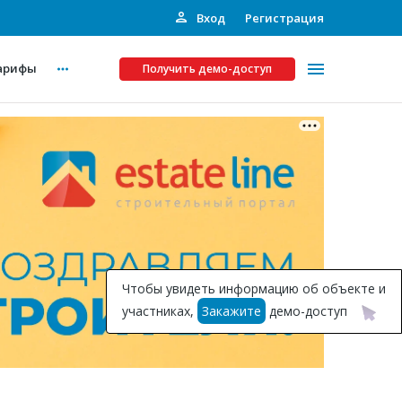
Вход
Регистрация
арифы
Получить демо-доступ
Платные услуги
ства
Рекламодателям
Call-центр
Инвестпроекты
ты
Чтобы увидеть информацию об объекте и
Подписка на Базу
участниках,
Закажите
демо-доступ
Пресс-релизы
Правила работы