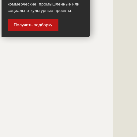
?????????????
коммерческие, промышленные или
???????????
?????????????
социально-культурные проекты.
?????????????
Предполагаемые потребности
?????????????
?????????????
?????????????
Получить подборку
?????????????
?????????????
?????????????
?????????????
?????????????
?????????????
?????????????
?????????????
?????????????
?????????????
?????????????
?????????????
?????????????
?????????????
?????????????
?????????????
?????????????
?????????????
?????????????
?????????????
?????????????
?????????????
?????????????
?????????????
?????????????
?????????????
?????????????
?????????????
?????????????
?????????????
?????????????
?????????????
ID
146767
?????????????