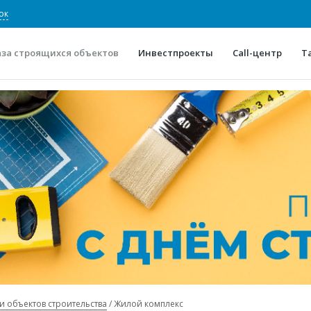
ок
аза строящихся объектов
Инвестпроекты
Call-центр
Т
О проекте
Конкурентные преимуще
Отзывы
Горячие объек
Глоссарий
Новости
и объектов строительства
Жилой комплекс