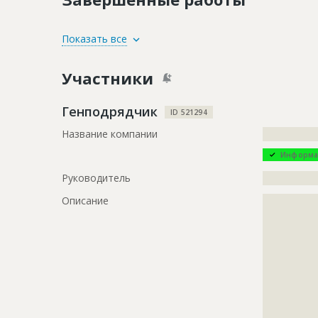
ID
157337
Показать все
Название
Отделка п
Участники
Дата обновления
??????????
Описание
?????????????
Генподрядчик
ID 521294
?????????????
Название компании
?????????????
?????????????
Информа
Этап строительства
Внутренни
Руководитель
?????????????
Ответственный
???????????
???????????
Описание
?????????????
???????????
?????????????
?????????????
Предполагаемые потребности
?????????????
?????????????
?????????????
?????????????
?????????????
?????????????
?????????????
?????????????
?????????????
?????????????
?????????????
?????
?????????????