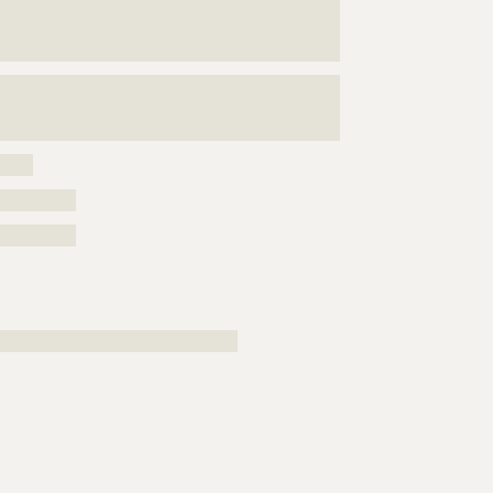
???????????????????????????????????????????????????
???????????????????????????????????????????????????
?????????
???????????????????????????????????????????????????
???????????????????????????????????????????????????
?????????????
?????
??????????
??????????
????????????????????????????????????