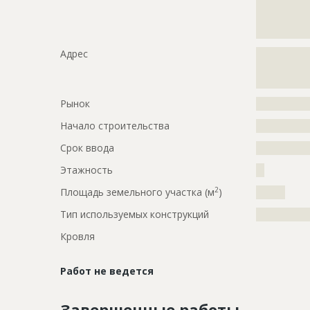
?????????????
?????????????
?????????????
Адрес
?????????????
?????????????
?????????????
Рынок
?????????????
Начало строительства
???????????
Срок ввода
???????????
Этажность
??
2
Площадь земельного участка (м
)
??????
Тип используемых конструкций
?????????????
Кровля
Работ не ведется
Завершенные работы