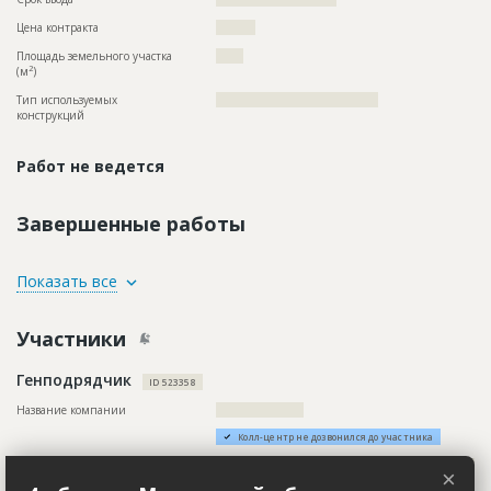
Цена контракта
?????????
Площадь земельного участка
?????
2
(м
)
Тип используемых
?????????????????????????????????????
конструкций
Работ не ведется
Завершенные работы
ID
130557
Показать все
Название
Подготовительные работы
Участники
Дата обновления
??????????
Описание
??????????????????????????????????????????????????????????
Генподрядчик
?
ID 523358
Этап строительства
Внутренние и отделочные работы
Название компании
????????????????????
Ответственный
???????????????????????????????????????????????
Колл-центр не дозвонился до участника
???????????????????????????????????????????????
???????????????????????????????????????????????
Описание
??????????????????????????????????????????????????????????
×
???????????????????????????????????????????????
??????????????????????????????