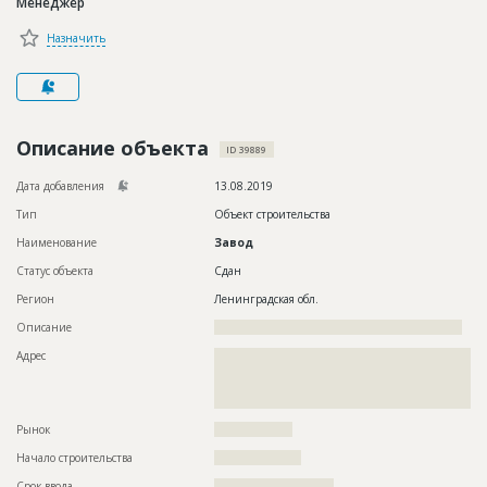
Менеджер
Новости
Назначить
Платные услуги
Пресс-релизы
Правила работы
Описание объекта
ID 39889
Контакты
Дата добавления
13.08.2019
Тип
Объект строительства
Личный кабинет
Наименование
Завод
Статус объекта
Сдан
Регион
Ленинградская обл.
Описание
?????????????????????????????????????????????????????????
Адрес
??????????????????????????????????????????????????????????
??????????????????????????????????????????????????????????
??????????????????????????????????????????????????????????
??????????????????????????????????????
Рынок
??????????????????
Начало строительства
????????????????
Срок ввода
??????????????????????