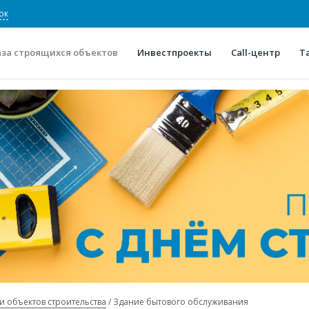
ок
аза строящихся объектов
Инвестпроекты
Call-центр
Т
О проекте
Конкурентные преимуще
Отзывы
Горячие объек
Глоссарий
Новости
и объектов строительства
Здание бытового обслуживания