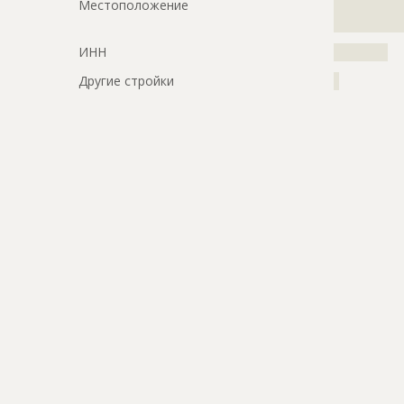
Местоположение
?????????????
?????????????
ИНН
??????????
Другие стройки
?