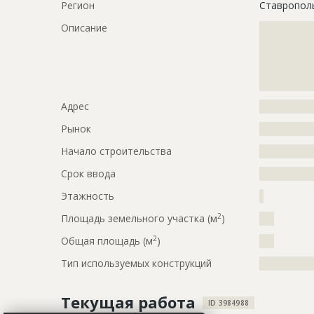
Регион
Ставропол
Описание
?????????????
?????????????
?????????????
?????????????
??????????
Адрес
?????????????
Рынок
?????????????
Начало строительства
???????????
Срок ввода
???????????
Этажность
?
2
Площадь земельного участка (м
)
???
2
Общая площадь (м
)
???
Тип используемых конструкций
?????????????
Текущая работа
ID 3984988