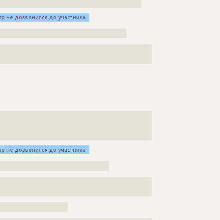
????????????????????????????????????????????????
тр не дозвонился до участника
???????????????????????????????????????????
???????????????????????????????????????????????????
???????????????????????????????????????????????????
???????????????????????????????????????????????????
тр не дозвонился до участника
?????????????????????????????????????
???????????????????????????????????????????????????
???????????????????????