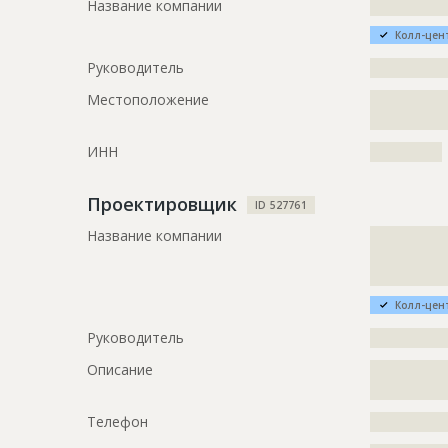
Название компании
?????????????
Колл-цен
Руководитель
?????????????
Местоположение
?????????????
??????
ИНН
????????????
Проектировщик
ID 527761
Название компании
?????????????
?????????????
??????
Колл-цен
Руководитель
?????????????
Описание
?????????????
?????
Телефон
?????????????