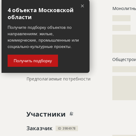
×
Название
Монолитны
4 объекта Московской
области
Дата обновления
??????????
Получите подборку объектов по
Дата актуализации
??????????
направлениям: жилые,
Описание
?????????????
коммерческие, промышленные или
?????????????
социально-культурные проекты.
??
Этап строительства
Общестрои
Получить подборку
Ответственный
???????????
Предполагаемые потребности
?????????????
?????????????
?????????????
?????????????
Участники
Заказчик
ID 3984978