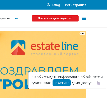
Вход
Регистрация
арифы
Получить демо-доступ
Платные услуги
ства
Рекламодателям
Call-центр
Инвестпроекты
ты
Чтобы увидеть информацию об объекте и
Подписка на Базу
участниках,
Закажите
демо-доступ
Пресс-релизы
Правила работы