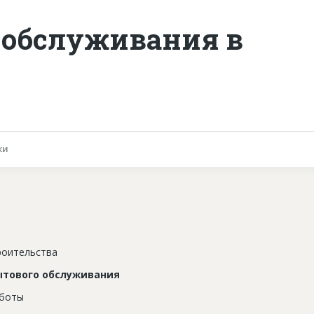
 обслуживания в
ки
роительства
ытового обслуживания
аботы