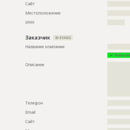
Сайт
?????????????
Ответственный
???????????
???????????
Местоположение
?????????????
???????????
???????????
ИНН
??????????
Предполагаемые потребности
?????????????
?????????
Заказчик
ID 513422
Название компании
?????????????
Информа
Описание
?????????????
?????????????
?????????????
?????????????
?????????????
?????????????
Телефон
?????????????
Email
?????????????
Сайт
?????????????