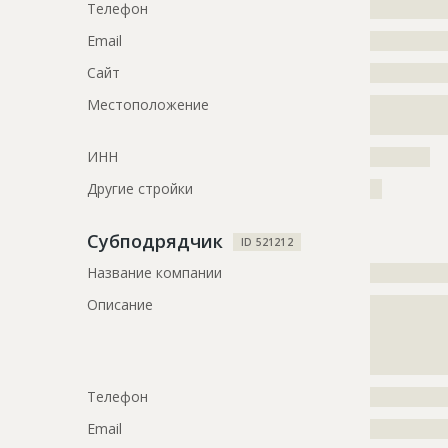
Телефон
?????????????
?????????????
?????????????
Email
?????????????
?????????????
?????????????
Сайт
?????????????
?????????????
Местоположение
?????????????
?????????????
?????????????
?????????????
?????????????
ИНН
??????????
?????????????
Другие стройки
??
?????????????
Субподрядчик
ID
122262
ID 521212
Название компании
?????????????
Название
Монтаж ка
Описание
?????????????
Дата обновления
??????????
?????????????
Описание
?????????????
?????????????
?????????????
???
?????????????
Телефон
?????????????
??????????
Email
?????????????
Этап строительства
Общестрои