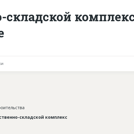
-складской комплекс
е
ки
роительства
ственно-складской комплекс