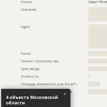
Регион
Санкт-Пете
Описание
?????????????
?????????????
?????????????
Адрес
?????????????
?????????????
?????????????
?????????????
?????????????
Рынок
?????????????
Начало строительства
???????????
Срок ввода
???????????
Этажность
?
2
Площадь земельного участка (м
)
???????
Тип используемых конструкций
?????????????
×
4 объекта Московской
Кровля
области