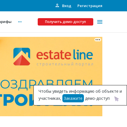
Вход
Регистрация
арифы
Получить демо-доступ
Платные услуги
ства
Рекламодателям
Call-центр
Инвестпроекты
ты
Чтобы увидеть информацию об объекте и
Подписка на Базу
участниках,
Закажите
демо-доступ
Пресс-релизы
Правила работы