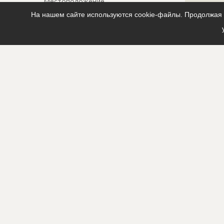
Местоположение
?????????????
?????????????
На нашем сайте используются cookie-файлы. Продолжая п
ИНН
??????????
Другие стройки
??