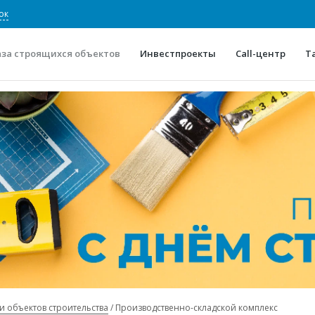
ок
аза строящихся объектов
Инвестпроекты
Call-центр
Т
О проекте
Конкурентные преимуще
Отзывы
Горячие объек
Глоссарий
Новости
и объектов строительства
Производственно-складской комплекс