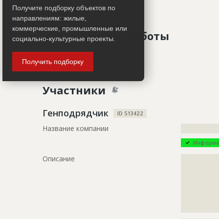
Работ не ведется
Получите подборку объектов по
направлениям: жилые,
коммерческие, промышленные или
Завершенные работы
социально-культурные проекты.
ID
128915
Получить подборку
Показать все
Название
Отделка п
Участники
Дата обновления
??????????
Описание
?????????????
Генподрядчик
ID 513422
?????????????
Название компании
?????????????
Этап строительства
Внутренни
Информа
Ответственный
???????????
Описание
?????????????
???????????
?????????????
???????????
?????????????
???????????
?????????????
Предполагаемые потребности
?????????????
?????????????
?????????????
?????????????
?????????????