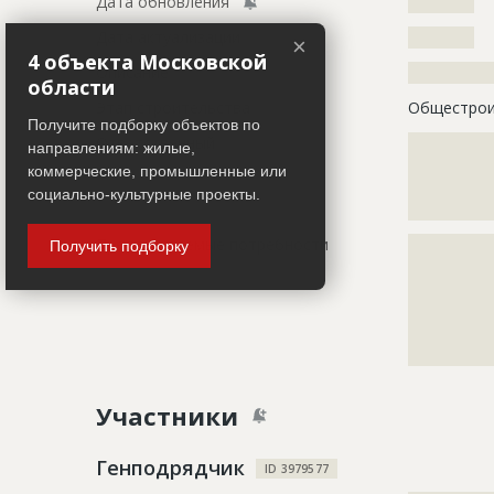
Дата обновления
??????????
Дата актуализации
??????????
×
4 объекта Московской
Описание
?????????????
области
Этап строительства
Общестрои
Получите подборку объектов по
Ответственный
???????????
направлениям: жилые,
???????????
коммерческие, промышленные или
???????????
социально-культурные проекты.
??????
Предполагаемые потребности
?????????????
Получить подборку
?????????????
?????????????
?????????????
?????????????
?????????????
Участники
Генподрядчик
ID 3979577