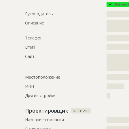
Информа
Руководитель
?????????????
Описание
?????????????
?????????????
Телефон
?????????????
Email
?????????????
Сайт
?????????????
?????????????
??
Местоположение
?????????????
ИНН
??????????
Другие стройки
??
Проектировщик
ID 511269
Название компании
?????????????
Руководитель
?????????????