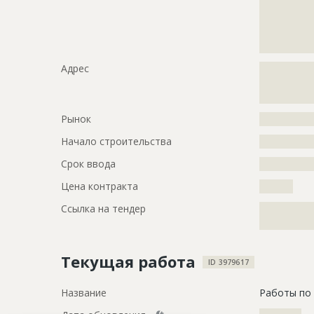
?????????????
?????????????
?????????????
?????????????
Адрес
?????????????
?????????????
?????????????
Рынок
?????????????
Начало строительства
???????????
Срок ввода
???????????
Цена контракта
????????
Ссылка на тендер
?????????????
?????????????
Текущая работа
ID 3979617
Название
Работы по 