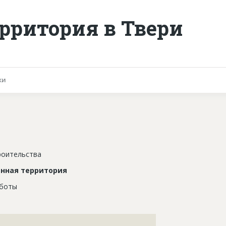
рритория в Твери
ки
роительства
нная территория
аботы
???????????????????????????????????????????????????