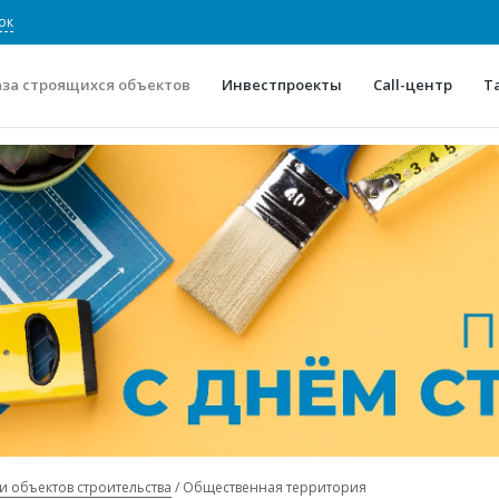
ок
аза строящихся объектов
Инвестпроекты
Call-центр
Т
О проекте
Конкурентные преимуще
Отзывы
Горячие объек
Глоссарий
Новости
и объектов строительства
Общественная территория