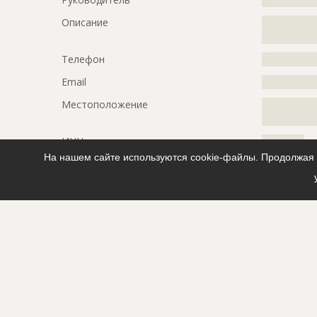
Описание
?????????????
????????????
Телефон
?????????????
Email
?????????????
Местоположение
?????????????
?????????????
ИНН
??????????
На нашем сайте используются cookie-файлы. Продолжая п
Другие стройки
??