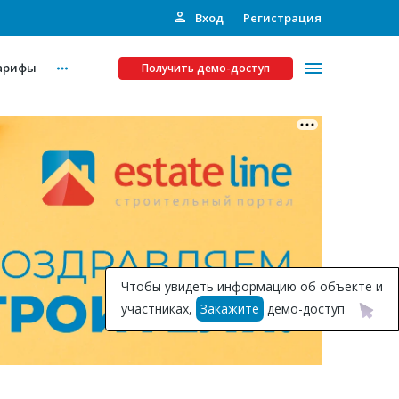
Вход
Регистрация
арифы
Получить демо-доступ
Платные услуги
ства
Рекламодателям
Call-центр
Инвестпроекты
ты
Чтобы увидеть информацию об объекте и
Подписка на Базу
участниках,
Закажите
демо-доступ
Пресс-релизы
Правила работы