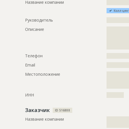
Название компании
?????????????
Колл-цен
Руководитель
?????????????
Описание
?????????????
?????????????
?????????????
?????????????
Телефон
?????????????
Email
?????????????
Местоположение
?????????????
?????????????
????
ИНН
??????????
Заказчик
ID 516888
Название компании
?????????????
?????????????