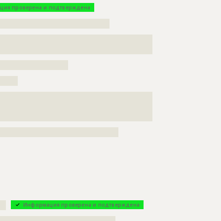
ция проверена и подтверждена
?????????????????????????????????????
???????????????????????????????????????????????????
????????????????????????
???????????????????????
??????
???????????????????????????????????????????????????
???????????????????????????????????????????????????
????????????????????????????????????????
??
Информация проверена и подтверждена
???????????????????????????????????????