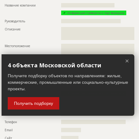
Название компании
???????????????????????????????????????????
Информация проверена и подтверждена
Руководитель
????????????????????????????????????????????????
Описание
??????????????????????????????????????????????????????????
??????????????????????????????????????????????????????????
?????????????
Местоположение
??????????????????????????????????????????????????????????
??????????????????????????????????????????????????????????
????
×
ИНН
??????????
4 объекта Московской области
Получите подборку объектов по направлениям: жилые,
Заказчик
ID 3976535
коммерческие, промышленные или социально-культурные
Название компании
??????????????????????????????????????????????????????????
проекты.
Информация проверена и подтверждена
Руководитель
????????????????????????????????????????????????
Получить подборку
Описание
??????????????????????????????????????????????????????????
??????????????????????????????
Телефон
????????????????????????????????????????????????????
Email
????????????????
Сайт
??????????????