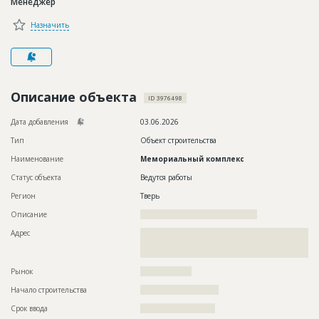
Менеджер
Новости
Назначить
Платные услуги
Пресс-релизы
Правила работы
Описание объекта
ID 3976498
Контакты
Дата добавления
03.06.2026
Тип
Объект строительства
Личный кабинет
Наименование
Мемориальный комплекс
Статус объекта
Ведутся работы
Регион
Тверь
Описание
?????????????????????????????????????????
Адрес
??????????????????????????????????????????????????????????
??????????????????????????????????????????????????????????
??????????????????????
Рынок
??????????????????
Начало строительства
??????????????????????
Срок ввода
?????????????????????