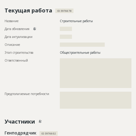
Текущая работа
ID 3976678
Название
Строительные работы
Дата обновления
??????????
Дата актуализации
??????????
Описание
?????????????????????????????????????
Этап строительства
Общестроительные работы
Ответственный
???????????????????????????????????????????????
???????????????????????????????????????????????
???????????????????????????????????????????????
???????????????????????????????????????????????
???????????????????????????????????????????????
???????????????????????????????????????????????
?????????????????????????????????????????
Предполагаемые потребности
??????????????????????????????????????????????????????????
??????????????????????????????????????????????????????????
??????????????????????????????????????????????????????????
????????????????????????????????????????????????????
Участники
Генподрядчик
ID 3976602