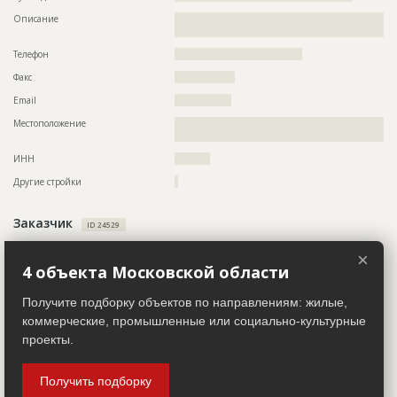
????????????????????????????????????????
Описание
??????????????????????????????????????????????????????????
Предполагаемые потребности
??????????????????????????????????????????????????????????
???????????????????????????????????????????
??????????????????????????????????????????????????????????
Телефон
????????????????????????????????????
??????????????????????????????????????????????????????????
??????????????????????????????????????????????????????????
Факс
?????????????????
??????????????????????????????????????????????????????????
??????????????????????????????????????????????????????????
Email
????????????????
??????????????????????????????????????????????????????????
??????????????????????????????????????????????????????????
Местоположение
??????????????????????????????????????????????????????????
??????????????????????????????????????????????????????????
?????????????????????????????????????????????????
??????????????????????????????????????????????????????????
??????????????????????????????????????????????????????????
ИНН
??????????
??????????????????????????????????????????????????????????
??????????????????????????????????????????????????????????
Другие стройки
?
???????????????????????????????????????????????????????
Заказчик
ID 24529
ID
128040
Название компании
???????????????????????????
Название
Отделка фасада
×
4 объекта Московской области
Информация проверена и подтверждена
Дата обновления
??????????
Руководитель
????????????????????????????????????????????????????
Описание
??????????????????????????????????????????????????????????
Получите подборку объектов по направлениям: жилые,
??????????????????????????????????????????????????????????
Описание
??????????????????????????????????????????????????????????
коммерческие, промышленные или социально-культурные
????????????????????????????????
??????????????????????????????????????????????????????????
проекты.
??????????????????????????????????????????????????????????
Этап строительства
Фасадные работы и остекление
??????????????????????????????????????????????????????????
??????????????????????????????????????????????????????????
Ответственный
???????????????????????????????????????????????
??????????????????????????????????????????????????????????
Получить подборку
???????????????????????????????????????????????
??????????????????????????????????????????????????????????
???????????????????????????????????????????????