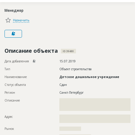
Новости
Менеджер
Платные услуги
Назначить
Пресс-релизы
Правила работы
Контакты
Описание объекта
ID 39480
Личный кабинет
Дата добавления
15.07.2019
Тип
Объект строительства
Наименование
Детское дошкольное учреждение
Статус объекта
Сдан
Регион
Санкт-Петербург
Описание
??????????????????????????????????????????????????????????
??????????????????????????????????????????????????????????
?????????????????????????????????????????
Адрес
??????????????????????????????????????????????????????????
???????????????????????????????
Рынок
??????????????????