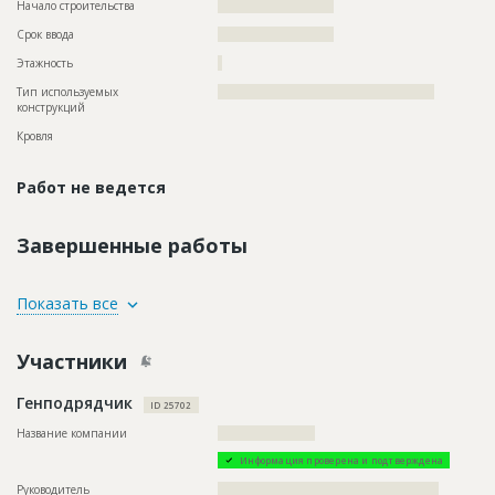
Начало строительства
?????????????????????
Срок ввода
?????????????????????
Этажность
?
Тип используемых
?????????????????????????????????????????????????
конструкций
Кровля
Работ не ведется
Завершенные работы
ID
134712
Показать все
Название
Отделка помещений
Участники
Дата обновления
??????????
Описание
??????????????????????????????????????????????????????????
Генподрядчик
?????????????????????
ID 25702
Этап строительства
Внутренние и отделочные работы
Название компании
??????????????????????
Ответственный
???????????????????????????????????????????????
Информация проверена и подтверждена
???????????????????????????????????????????????
???????????????????????????????????????????????
Руководитель
??????????????????????????????????????????????????