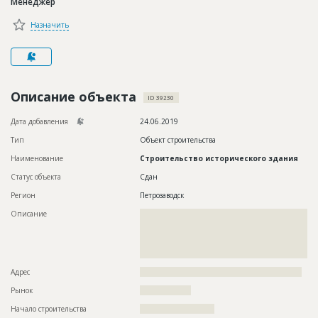
Менеджер
Новости
Назначить
Платные услуги
Пресс-релизы
Правила работы
Описание объекта
ID 39230
Контакты
Дата добавления
24.06.2019
Тип
Объект строительства
Личный кабинет
Наименование
Строительство исторического здания
Статус объекта
Сдан
Регион
Петрозаводск
Описание
??????????????????????????????????????????????????????????
??????????????????????????????????????????????????????????
??????????????????????????????????????????????????????????
??????????????????????????????????????????????????????????
???????????
Адрес
?????????????????????????????????????????????????????????
Рынок
??????????????????
Начало строительства
?????????????????????