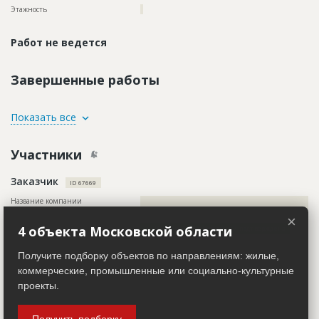
Этажность
?
Работ не ведется
Завершенные работы
ID
120153
Показать все
Название
Устройство фундамента
Участники
Дата обновления
??????????
Описание
??????????????????????????????????????????????????????????
Заказчик
??????????????????????????
ID 67669
Этап строительства
Нулевой цикл
Название компании
??????????????????????????????????????????????????????????
????????????????
Ответственный
???????????????????????????????????????????????
×
???????????????????????????????????????????????
4 объекта Московской области
Информация проверена и подтверждена
???????????????????????????????????????????????
???????????????????????????????????????????????
Описание
??????????????????????????????????????????????????????????
Получите подборку объектов по направлениям: жилые,
???????????????????????????????????????????????
??????????????????????????????????????????????????????????
???????????????????????????????????????????????
??????????????????????????????????????????????????????????
коммерческие, промышленные или социально-культурные
???????????????????????????????????????????????
??????????????????????????????????????????????????????????
проекты.
???????????????????????????????????????????????
??????????????????????????????????????????????????????????
???????????????????????????????????????????????
??????????????????????????????????????????????????????????
??????????????
??????????????????????????????????????????????????????????
??????????????????????????????????????????????????????????