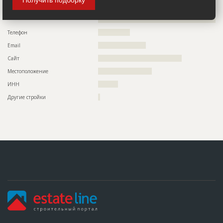
Получить подборку
Предполагаемые потребности
??????????????????????????????????????????????????????????
??????????????????????????????????????????????????????????
??????
??????????????????????????????????????????????????????????
????????????????????????????????????
Телефон
????????????????
Email
????????????????????????
Сайт
??????????????????????????????????????????
Местоположение
???????????????????????????
ИНН
??????????
Другие стройки
?