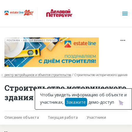
РЕКЛАМА • АО "ДП БИЗНЕС ПРЕСС"
ов: реестр застройщиков и объектов строительства
Строительство исторического здания
О проекте
Строительство исторического
Горячие объекты
Чтобы увидеть информацию об объекте и
здания в Петрозаводске
участниках,
Закажите
демо-доступ
База строящихся объектов
Инвестпроекты
Описание объекта
Текущая работа
Участники
Глоссарий