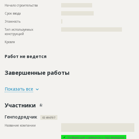
Начало строительства
????????????????????
Срок ввода
?????????????????????
Этажность
?
Тип используемых
?????????????????????????????????????????????????
конструкций
Кровля
Работ не ведется
Завершенные работы
ID
127009
Показать все
Название
Отделка фасада
Участники
Дата обновления
??????????
Описание
??????????????????????????????????????????????????????????
Генподрядчик
??????????????????????????????????????????????????????????
ID 494707
?????????????????????????????????????????????????
Название компании
??????????????????????????????????????????????????????????
Этап строительства
Фасадные работы и остекление
??
Ответственный
???????????????????????????????????????????????
Информация проверена и подтверждена