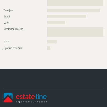
??????????????????????????????????????????????????????????
???????????????????????????????????????????????????????
Телефон
???????????????????????????????????????????????????????
Email
?????????????????????????????????????????
Сайт
???????????????????
Местоположение
??????????????????????????????????????????????????????????
??????????????????????????????????????????????????????????
?????????????
ИНН
??????????
Другие стройки
???