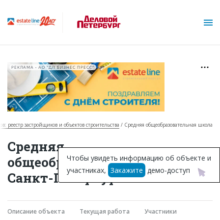
РЕКЛАМА • АО "ДП БИЗНЕС ПРЕСС"
ов: реестр застройщиков и объектов строительства
Средняя общеобразовательная школа
О проекте
Средняя
Горячие объекты
Чтобы увидеть информацию об объекте и
общеобразовательная школа в
участниках,
Закажите
демо-доступ
База строящихся объектов
Санкт-Петербурге
Инвестпроекты
Глоссарий
Описание объекта
Текущая работа
Участники