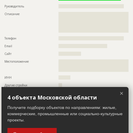
???????????????????????????????????????????????
???????????????????????????????????????????????
Руководитель
???????????????????????????????????????????????????????
???????????????????????????????????????????????
Описание
??????????????????????????????????????????????????????????
??????
??????????????????????????????????????????????????????????
Предполагаемые потребности
??????????????????????????????????????????????????????????
??????????????????????????????????????????????????????????
??????????????????????????????????????????????????????????
??????????????????????????????????????????????????????????
??????????????????????????????????????????????????????????
???????????????????????????????????????????????????????
??????????????????????????????????????????????????????????
Телефон
???????????????????????????????????????????????????????
??????????????????????????????????????????????????????????
??????????????????????????????????????????????????????????
Email
?????????????????????????????????????????
??????????????????????????????????????????????????????????
??????????????????????????????????????????????????????????
Сайт
???????????????????
??????????????????????????????????????????????????????????
??????????????????????????????????????????????????????????
Местоположение
??????????????????????????????????????????????????????????
??????????????????????????????????????????????????????????
??????????????????????????????????????????????????????????
??????????????????????????????????????????????????????????
?????????????
??????????????????????????????????????????????????????????
??????????????????????????????????????????????????????????
ИНН
??????????
??????????????????????????????????????????????????????????
??????????????????????????????????????????????????????????
Другие стройки
???
??????????
×
4 объекта Московской области
Заказчик
ID 30001
ID
119641
Получите подборку объектов по направлениям: жилые,
Название компании
??????????????????????????????????????????????????????????
Название
Отливка каркаса
коммерческие, промышленные или социально-культурные
Информация проверена и подтверждена
Дата обновления
??????????
проекты.
Руководитель
??????????????????????????????????????????????????????
Описание
??????????????????????????????????????????????????????????
????????????????????????????????????????????
Описание
??????????????????????????????????????????????????????????