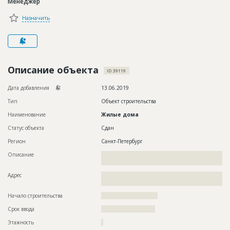
Менеджер
Новости
Назначить
Платные услуги
Пресс-релизы
Правила работы
Описание объекта
ID 39119
Контакты
Дата добавления
13.06.2019
Тип
Объект строительства
Личный кабинет
Наименование
Жилые дома
Статус объекта
Сдан
Регион
Санкт-Петербург
Описание
??????????????????????????????????????????????????????????
????????????????????????????????????????????
Адрес
??????????????????????????????????????????????????????????
??????????????????????????????????????????????????
Начало строительства
??????????????????????
Срок ввода
?????????????????????
Этажность
?