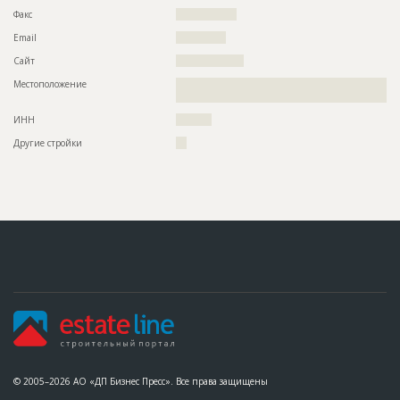
Факс
?????????????????
Email
??????????????
Сайт
???????????????????
Местоположение
??????????????????????????????????????????????????????????
???????????????????????????
ИНН
??????????
Другие стройки
???
© 2005–2026 АО «ДП Бизнес Пресс». Все права защищены