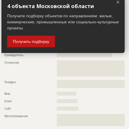
×
ID
118825
Показать все
4 объекта Московской области
Название
Подготовка к строительству
Получите подборку объектов по направлениям: жилые,
Участники
Дата обновления
??????????
коммерческие, промышленные или социально-культурные
Описание
??????????????????????????????????????????????????????????
проекты.
Застройщик
??????????????????????????????????????????????????????????
ID 435423
??????????????????????????????????????????????????????????
???
Название компании
??????????????????????????????????????????????????????????
?????????????????????????????????????
Получить подборку
Этап строительства
Изыскательские работы и проектирование
Информация проверена и подтверждена
Ответственный
???????????????????????????????????????????????
???????????????????????????????????????????????
Руководитель
????????????????????????????????????????????????
???????????????????????????????????????????????
Описание
??????????????????????????????????????????????????????????
?????
??????????????????????????????????????????????????????????
Предполагаемые потребности
??????????????????????????????????????????????????????????
??????????????????????????????????????????????????????????
?????????????????????????????????????????????????????
?????
Телефон
??????????????????????????????????????????????????????????
??????
Факс
?????????????????
Email
??????????????????
Сайт
???????????????????
Местоположение
??????????????????????????????????????????????????????????
??????????????????????????????????????????????????????????
??