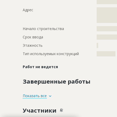
?????????????
Адрес
?????????????
?????????????
?????????????
Начало строительства
???????????
Срок ввода
???????????
Этажность
?
Тип используемых конструкций
????????????
Работ не ведется
Завершенные работы
ID
118683
Показать все
Название
Отделка ф
Участники
Дата обновления
??????????