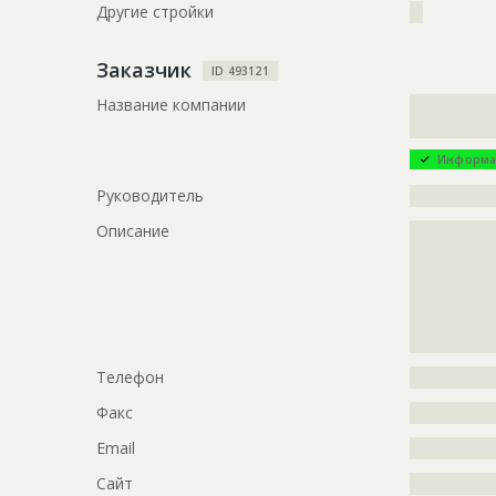
Другие стройки
??
Заказчик
ID 493121
Название компании
?????????????
?????????????
Информа
Руководитель
?????????????
Описание
?????????????
?????????????
?????????????
?????????????
?????????????
?????????????
Телефон
?????????????
Факс
?????????????
Email
?????????????
Сайт
?????????????