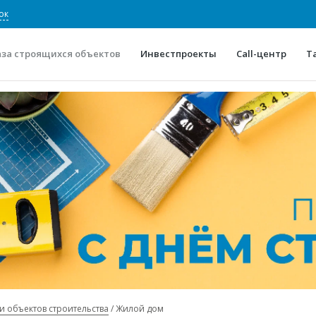
ок
аза строящихся объектов
Инвестпроекты
Call-центр
Т
О проекте
Конкурентные преимуще
Отзывы
Горячие объек
Глоссарий
Новости
и объектов строительства
Жилой дом