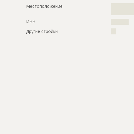
Местоположение
?????????????
?????????????
ИНН
??????????
Другие стройки
???