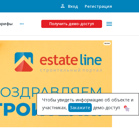
Вход
Регистрация
арифы
Получить демо-доступ
Платные услуги
ства
Рекламодателям
Call-центр
Инвестпроекты
ты
Чтобы увидеть информацию об объекте и
Подписка на Базу
участниках,
Закажите
демо-доступ
Пресс-релизы
Правила работы