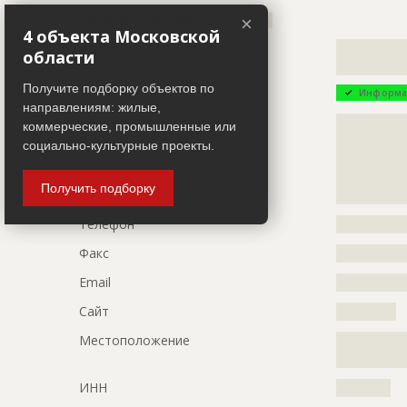
Описание
?????????????
Генподрядчик
×
ID 491874
?????????????
4 объекта Московской
Название компании
?????????????
области
Этап строительства
Фасадные 
?????????????
Ответственный
???????????
Получите подборку объектов по
Информа
направлениям: жилые,
Предполагаемые потребности
?????????????
Описание
?????????????
коммерческие, промышленные или
?????????????
?????????????
социально-культурные проекты.
?????????????
?????????????
?????????????
?????????????
Получить подборку
?????????????
?????????????
?????????????
Телефон
?????????????
?????????????
?????????????
Факс
?????????????
?????????????
?????????????
Email
?????????????
?????????????
Сайт
???????????
?????????????
?????????????
Местоположение
?????????????
?????????????
??????
?????????????
ИНН
??????????