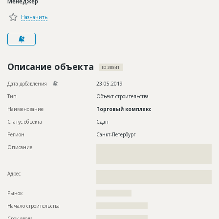
Менеджер
Новости
Назначить
Платные услуги
Пресс-релизы
Правила работы
Описание объекта
ID 38841
Контакты
Дата добавления
23.05.2019
Тип
Объект строительства
Личный кабинет
Наименование
Торговый комплекс
Статус объекта
Сдан
Регион
Санкт-Петербург
Описание
??????????????????????????????????????????????????????????
??????????????????????????????????????????????????????????
????????
Адрес
??????????????????????????????????????????????????????????
?
Рынок
??????????????????
Начало строительства
?????????????????????
Срок ввода
?????????????????????