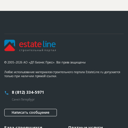
Этап строительства
Внутренние и отделочные работы
Ответственный
???????????????????????????????????????????????
???????????????????????????????????????????????
????
Предполагаемые потребности
??????????????????????????????????????????????????????????
??????????????????????????????????????????????????????????
??????????????????????????????????????????????????????????
??????????????????????????????????????????????????????????
??????????????????????????????????????????????????????????
??????????????????????????????????????????????????????????
??????????????????????????????????????????????????????????
??????????????????????????????????????????????????????????
??????????????????????????????????????????????????????????
© 2005–2026 АО «ДП Бизнес Пресс». Все права защищены
??????????????????????????????????????????????????????????
??????????????????????????????????????????????????????????
??????????????????????????????????????????????????????????
Любое использование материалов строительного портала EstateLine.ru допускается
??????????????????????????????????????????????????????????
только при наличии прямой ссылки.
??????????????????????????????????????????????????????????
???????????????????????????????
8 (812) 334-5971
Санкт-Петербург
Написать сообщение
База строящихся
Платные услуги