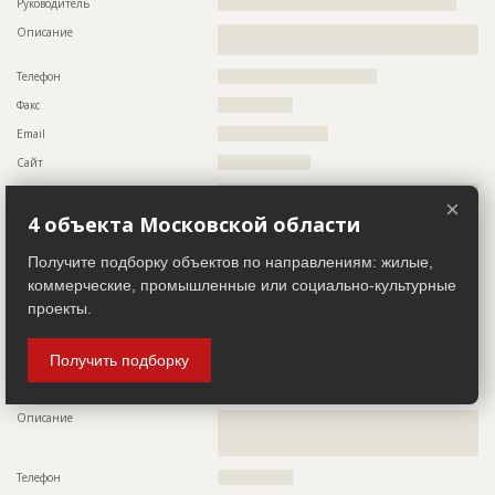
???????????????????????????????????????????????
Руководитель
??????????????????????????????????????????????????????
????
Описание
??????????????????????????????????????????????????????????
Предполагаемые потребности
??????????????????????????????????????????????????????????
??????????????????????????????????????
??????????????????????????????????????????????????????????
Телефон
????????????????????????????????????
??????????????????????????????????????????????????????????
??????????????????????????????????????????????????????????
Факс
?????????????????
??????????????????????????????????????????????????????????
??????????????????????????????????????????????????????????
Email
?????????????????????????
??????????????????????????????????????????????????????????
??????????????????????????????????????????????????????????
Сайт
?????????????????????
??????????????????????????????????????????????????????????
??????????????????????????????????????????????????????????
Местоположение
??????????????????????????????????????????????????????????
??????????????????????????????????????????????????????????
×
??????????????????????????????????????????????????????????
??????????????????????????????????????????????????????????
4 объекта Московской области
?????????????????????????????
??????????????????????????????????????????????????????????
??????????????????????????????????????????????????????????
ИНН
??????????
Получите подборку объектов по направлениям: жилые,
???????????????????????????????
Другие стройки
?
коммерческие, промышленные или социально-культурные
проекты.
ID
125190
Застройщик
ID 520158
Название
Кровельные работы
Получить подборку
Название компании
???????????????????????
Дата обновления
??????????
Колл-центр не дозвонился до участника
Описание
??????????????????????????????????????????????????????????
???????????????????
Описание
??????????????????????????????????????????????????????????
??????????????????????????????????????????????????????????
Этап строительства
Фасадные работы и остекление
????????????????????????
Ответственный
???????????????????????????????????????????????
Телефон
?????????????????
???????????????????????????????????????????????