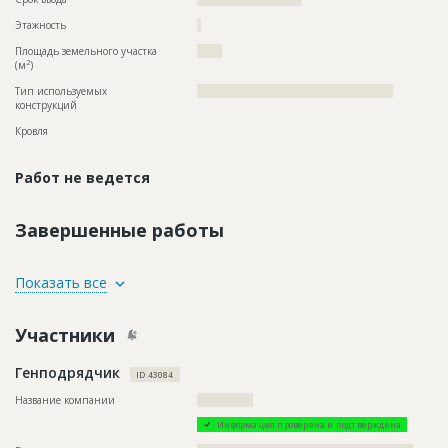
Этажность
?
Площадь земельного участка
?????
2
(м
)
Тип используемых
?????????????????????????????????????????????????
конструкций
Кровля
Работ не ведется
Завершенные работы
ID
131489
Показать все
Название
Отделка помещений
Участники
Дата обновления
??????????
Описание
??????????????????????????????????????????????????????????
Генподрядчик
??????????????????????????????????????????????????????????
ID 43084
????????????????????????????????????????????????
Название компании
??????????????
Этап строительства
Внутренние и отделочные работы
Информация проверена и подтверждена
Ответственный
???????????????????????????????????????????????