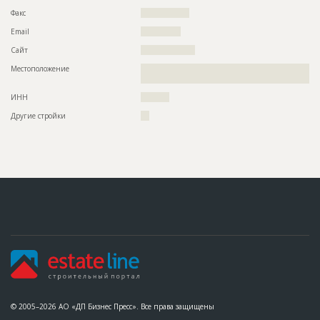
Факс
?????????????????
Email
??????????????
Сайт
???????????????????
Местоположение
??????????????????????????????????????????????????????????
???????????????????????????
ИНН
??????????
Другие стройки
???
© 2005–2026 АО «ДП Бизнес Пресс». Все права защищены