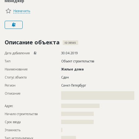
Менеджер
Новости
Назначить
Платные услуги
Пресс-релизы
Правила работы
Описание объекта
ID 38565
Контакты
Дата добавления
30.04.2019
Тип
Объект строительства
Личный кабинет
Наименование
Жилые дома
Статус объекта
Сдан
Регион
Санкт-Петербург
Описание
??????????????????????????????????????????????????????????
??????????????????????????????????????????????
Адрес
???????????????????????????????
Начало строительства
?????????????????????
Срок ввода
?????????????????????
Этажность
?
Тип используемых
????????????