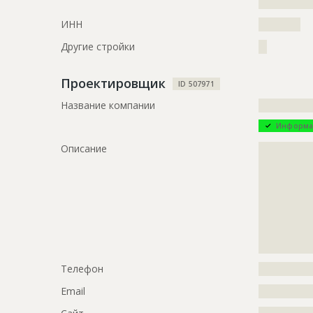
?????????????
ИНН
??????????
Другие стройки
??
Проектировщик
ID 507971
Название компании
?????????????
Информа
Описание
?????????????
?????????????
?????????????
?????????????
?????????????
?????????????
?????????????
???????
Телефон
?????????????
Email
?????????????