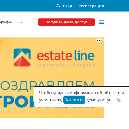
Вход
Регистрация
арифы
Получить демо-доступ
Платные услуги
ства
Рекламодателям
Call-центр
Инвестпроекты
ты
Чтобы увидеть информацию об объекте и
Подписка на Базу
участниках,
Закажите
демо-доступ
Пресс-релизы
Правила работы