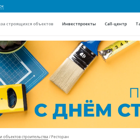
ок
аза строящихся объектов
Инвестпроекты
Call-центр
Т
О проекте
Конкурентные преимуще
Отзывы
Горячие объек
Глоссарий
Новости
и объектов строительства
Ресторан