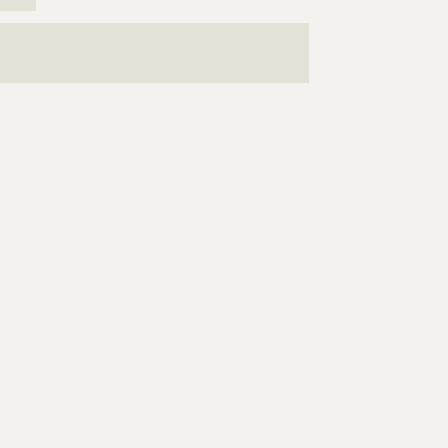
??????
???????????????????????????????????????????????????
???????????????????????????????????????????????????