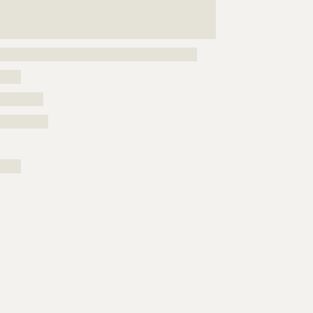
???????????????????????????????????????????????????
???????????????????????????????????????????????????
???????????????????????????????????????????????
?????
?????????
??????????
?????