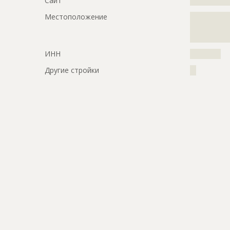
Сайт
?????????????
Местоположение
?????????????
?????????????
???????
ИНН
??????????
Другие стройки
??