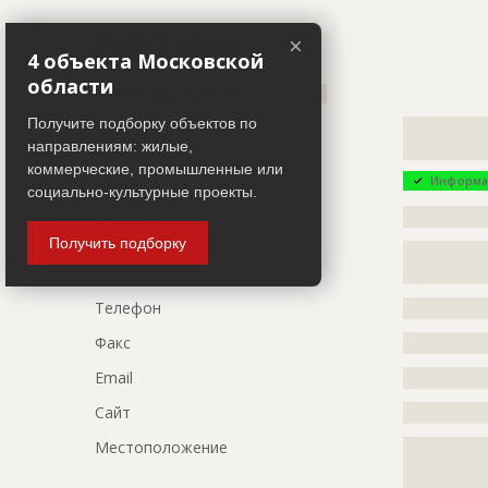
Название
Фундамент
Участники
×
Дата обновления
??????????
4 объекта Московской
области
Описание
?????????????
Генподрядчик
ID 498735
?????????????
Получите подборку объектов по
Название компании
?????????????
?????????????
направлениям: жилые,
?????????????
Этап строительства
Нулевой ци
коммерческие, промышленные или
Информа
социально-культурные проекты.
Ответственный
???????????
Руководитель
?????????????
???????????
Получить подборку
Описание
?????????????
Предполагаемые потребности
?????????????
?????????????
?????????????
?????????????
Телефон
?????????????
?????????????
?????????????
Факс
?????????????
Email
?????????????
Сайт
?????????????
Местоположение
?????????????
?????????????