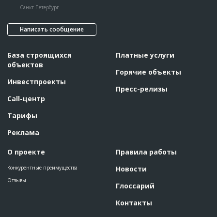
Санкт-Петербург
ID
117112
Написать сообщение
Название
Монолитные работы
Дата обновления
??????????
База строящихся
Платные услуги
Описание
??????????????????????????????????????????????????????????
????????????????
объектов
Горячие объекты
Этап строительства
Общестроительные работы
Инвестпроекты
Пресс-релизы
Ответственный
???????????????????????????????????????????????
???????????????????????????????????????????????
Call-центр
???????????????????????????????????????????????
??????????????????????
Тарифы
Предполагаемые потребности
??????????????????????????????????????????????????????????
??????????????????????????????????????????????????????????
Реклама
??????????????????????????????????????????????????????????
????????????????????
О проекте
Правила работы
Конкурентные преимущества
Новости
Отзывы
Глоссарий
Контакты