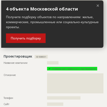
??????????????????????????????????????????????????????????
Предполагаемые потребности
??????????????????????????????????????????????????????????
??????????????????????????????????????????????????????????
×
??????????????????????????????????????????????????????????
??????????????????????????????????????????????????????????
4 объекта Московской области
??????????????????????????????????????????????????????????
???????????????????????????????????????????????????????
??????????????????????????????????????????????????????????
Получите подборку объектов по направлениям: жилые,
??????????????????????????????????????????????????????????
Телефон
???????????????????????????????????
??????????????????????????????????????????????????????????
коммерческие, промышленные или социально-культурные
Email
??????????????????????
??????????????????????????????????????????????????????????
проекты.
??????????????????????????????????????????????????????????
Сайт
?????????????????
??????????????????????????????????????????????????????????
??????????????????????????????????????????????????????????
Местоположение
??????????????????????????????????????????????????????????
??????????????????????????????????????????????????????????
Получить подборку
????????????????????????????????????????????????????
??????????????????????????????????????????????????????????
??????????????????????????????????????????????????????????
ИНН
??????????
??????????????????????????????????????????????????????????
??????????????????????????????????????????????????????????
??????????????????????????????????????????????????????????
Проектировщик
??????????????????????????????????????????????????????????
ID 508031
??????????????????????????????????????????????????????????
Название компании
????????????
??????????????????????????????????????????????????????????
??????????????????????????????????????????????????????????
Информация проверена и подтверждена
??
Описание
??????????????????????????????????????????????????????????
??????????????????????????????????????????????????????????
ID
129078
??????????????????????????????????????????????????????????
??????????????????????????????????????????????????????????
Название
Строительные работы
??????????????????????????????????????????????????????????
???????????????????????????????????????????????????????
Дата обновления
??????????
Телефон
???????????????????????????????????
Описание
???????????????????????????????????????????????
Сайт
?????????????????
Этап строительства
Общестроительные работы