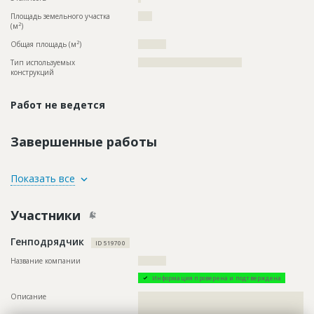
Площадь земельного участка
????
2
(м
)
2
Общая площадь (м
)
????????
Тип используемых
?????????????????????????????????????
конструкций
Работ не ведется
Завершенные работы
ID
134997
Показать все
Название
Фасадные работы
Участники
Дата обновления
??????????
Описание
??????????????????????????????????????????????????????????
Генподрядчик
??????????
ID 519700
Этап строительства
Фасадные работы и остекление
Название компании
??????????
Ответственный
???????????????????????????????????????????????
Информация проверена и подтверждена
???????????????????????????????????????????????
???????????????????????????????????????????????
Описание
??????????????????????????????????????????????????????????
????????????????
??????????????????????????????????????????????????????????