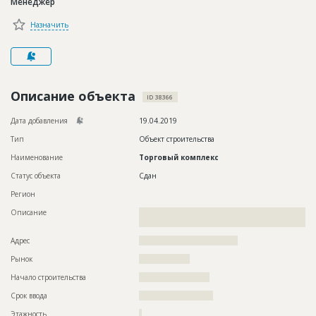
Менеджер
Новости
Назначить
Платные услуги
Пресс-релизы
Правила работы
Описание объекта
ID 38366
Контакты
Дата добавления
19.04.2019
Тип
Объект строительства
Личный кабинет
Наименование
Торговый комплекс
Статус объекта
Сдан
Регион
Описание
??????????????????????????????????????????????????????????
??????
Адрес
???????????????????????????????????
Рынок
??????????????????
Начало строительства
????????????????????
Срок ввода
?????????????????????
Этажность
?