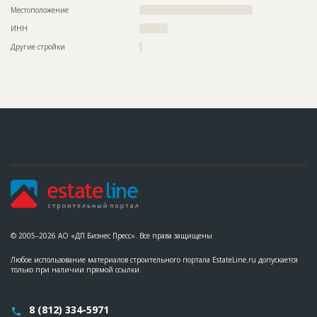
Местоположение
????????????????????????????????????????
Ответственный
???????????????????????????????????????????????
???????????????????????????????????????????????
ИНН
??????????
???????????????????????????????????????????????
????????????????
Другие стройки
?
Предполагаемые потребности
??????????????????????????????????????????????????????????
??????????????????????????????????????????????????????????
??????????????????????????????????????????????????????????
??????????????????????????????????????????????????????????
????
ID
123135
Название
Работы на разных стадиях
Дата обновления
??????????
Описание
??????????????????????????????????????????????????????????
??????????????????????????
Этап строительства
Общестроительные работы
Ответственный
???????????????????????????????????????????????
© 2005–2026 АО «ДП Бизнес Пресс». Все права защищены
???????????????????????????????????????????????
???????????????????????????????????????????????
Любое использование материалов строительного портала EstateLine.ru допускается
??????????????????????
только при наличии прямой ссылки.
Предполагаемые потребности
??????????????????????????????????????????????????????????
??????????????????????????????????????????????????????????
??????????????????????????????????????????????????????????
8 (812) 334-5971
????????????????????????????????????????