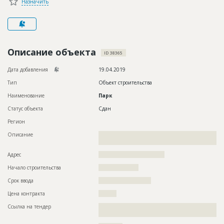
Назначить
Новости
Платные услуги
Пресс-релизы
Описание объекта
ID 38365
Правила работы
Дата добавления
19.04.2019
Контакты
Тип
Объект строительства
Наименование
Парк
Личный кабинет
Статус объекта
Сдан
Регион
Описание
??????????????????????????????????????????????????????????
???????????
Адрес
?????????????????????????????????
Начало строительства
????????????????
Срок ввода
?????????????????????
Цена контракта
?????????
Ссылка на тендер
??????????????????????????????????????????????????????????
?????????????????????????????????????