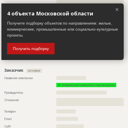
??????????????????????????????????????????????????????????
Название
Земляные работы
?????????????????????????????????????????
×
Дата обновления
??????????
Телефон
????????????????????????????????????
4 объекта Московской области
Описание
???????????????????????????????????????????????????????
Email
????????????
Получите подборку объектов по направлениям: жилые,
Этап строительства
Нулевой цикл
Сайт
???????????????
коммерческие, промышленные или социально-культурные
Ответственный
???????????????????????????????????????????????
Местоположение
??????????????????????????????????????????????????????????
проекты.
???????????????????????????????????????????????
??????????????????????????????????????????????????????????
???????????????????????????????????????????????
?????????????????
???????????
Получить подборку
ИНН
??????????
Предполагаемые потребности
??????????????????????????????????????????????????????????
Другие стройки
?
??????????????????????????????????????????????????????????
??????????????????????????????????????????????????????????
??????????
Заказчик
ID 519699
Название компании
??????????????????????????
Информация проверена и подтверждена
Руководитель
????????????????????????????????????????????
Описание
??????????????????????????????????????????????????????????
?????
Телефон
?????????????????
Email
???????????????????
Сайт
????????????????????????