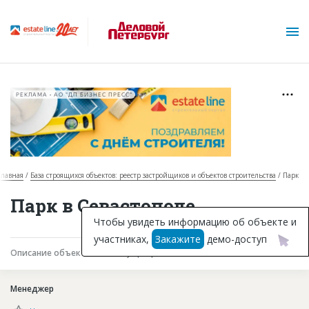
РЕКЛАМА • АО "ДП БИЗНЕС ПРЕСС"
Главная
База строящихся объектов: реестр застройщиков и объектов строительства
Парк
О проекте
Парк в Севастополе
Горячие объекты
Чтобы увидеть информацию об объекте и
участниках,
Закажите
демо-доступ
База строящихся объектов
Описание объекта
Текущая работа
Участники
Инвестпроекты
Менеджер
Глоссарий