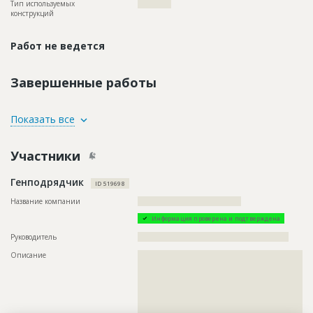
Тип используемых
????????????
конструкций
Работ не ведется
Завершенные работы
ID
123136
Показать все
Название
Земляные работы
Участники
Дата обновления
??????????
Описание
????????????????????????????????????????????
Генподрядчик
ID 519698
Этап строительства
Нулевой цикл
Название компании
?????????????????????????????????????
Ответственный
???????????????????????????????????????????????
???????????????????????????????????????????????
Информация проверена и подтверждена
???????????????????????????????????????????????
???????????
Руководитель
??????????????????????????????????????????????????????
Предполагаемые потребности
??????????????????????????????????????????????????????????
Описание
??????????????????????????????????????????????????????????
??????????????????????????????????????????????????????????
??????????????????????????????????????????????????????????
????????????????????????
??????????????????????????????????????????????????????????
??????????????????????????????????????????????????????????
??????????????????????????????????????????????????????????
??????????????????????????????????????????????????????????
ID
117108