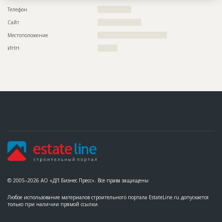
??????????????????????????????????????????????????????????
??????????????????????????????????????????????????????????
Телефон
?????????????????
??????????????????????????????????????????????????????????
Сайт
??????????????????????
?????
Местоположение
???????????????????????????????????
ИНН
??????????
© 2005–2026 АО «ДП Бизнес Пресс». Все права защищены
Любое использование материалов строительного портала EstateLine.ru допускается
только при наличии прямой ссылки.