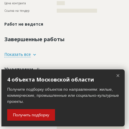
Цена контракта
???????
Ссылка на тендер
???????????????????????????????????
Работ не ведется
Завершенные работы
ID
116734
Показать все
Название
Выполнение работ по капитальному ремонту
Участники
Дата обновления
??????????
×
Описание
?????????????????????????????????????
4 объекта Московской области
Заказчик
ID 519567
Этап строительства
Внутренние и отделочные работы
Название компании
???????????????????????????????
Получите подборку объектов по направлениям: жилые,
Ответственный
???????????????????????????????????????????????
???????????????????????????????????????????????
коммерческие, промышленные или социально-культурные
Информация проверена и подтверждена
???????????????????????????????????????????????
проекты.
???????????????????????????????????????????????
Описание
??????????????????????????????????????????????????????????
???????????????????????????????????????????
??????????????????????????????????????????????????????????
??????????????????????????????????????????????????????????
Предполагаемые потребности
??????????????????????????????????????????????????????????
Получить подборку
??????????????????????????????????????????????????????????
??????????????????????????????????????????????????????????
??????????????????????????????????????????????????????????
??????????????????????????????????????????????????????????
??????????????????????????????????????????????????????????
??????????????????????????????????????????????????????????
???????