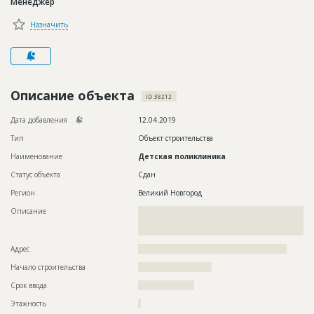
Менеджер
Новости
Назначить
Платные услуги
Пресс-релизы
Правила работы
Описание объекта
ID 38212
Контакты
Дата добавления
12.04.2019
Тип
Объект строительства
Личный кабинет
Наименование
Детская поликлиника
Статус объекта
Сдан
Регион
Великий Новгород
Описание
??????????????????????????????????????????????????????????
??????????????????????????????????????????????????????????
????
Адрес
?????????????????????????????????????????????????????
Начало строительства
?????????????????????
Срок ввода
????????????????
Этажность
?