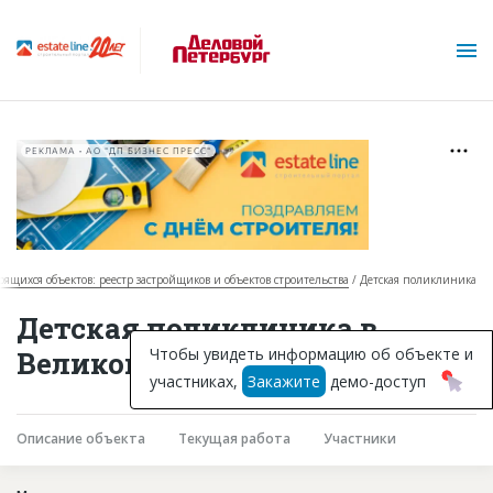
РЕКЛАМА • АО "ДП БИЗНЕС ПРЕСС"
роящихся объектов: реестр застройщиков и объектов строительства
Детская поликлиника
О проекте
Детская поликлиника в
Горячие объекты
Чтобы увидеть информацию об объекте и
Великом Новгороде
участниках,
Закажите
демо-доступ
База строящихся объектов
Инвестпроекты
Описание объекта
Текущая работа
Участники
Глоссарий