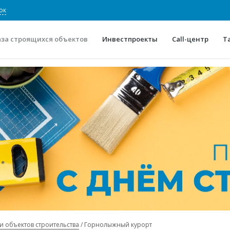
ок
аза строящихся объектов
Инвестпроекты
Call-центр
Т
О проекте
Конкурентные преимуще
Отзывы
Горячие объек
Глоссарий
Новости
и объектов строительства
Горнолыжный курорт