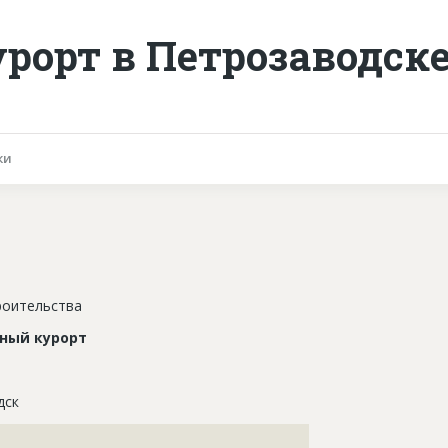
орт в Петрозаводск
ки
роительства
ный курорт
дск
???????????????????????????????????????????????????