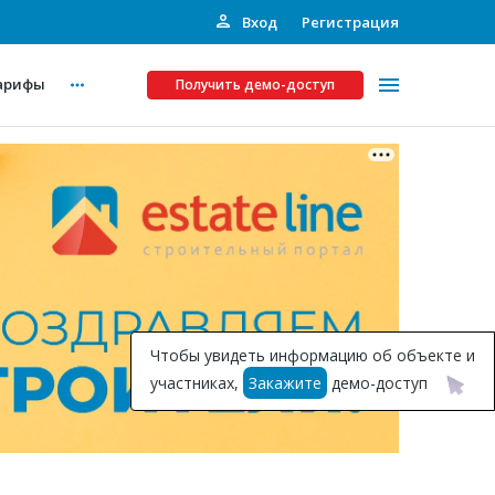
Вход
Регистрация
арифы
Получить демо-доступ
Платные услуги
ства
Рекламодателям
Call-центр
Инвестпроекты
ты
Чтобы увидеть информацию об объекте и
Подписка на Базу
участниках,
Закажите
демо-доступ
Пресс-релизы
Правила работы