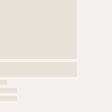
???????????????????????????????????????????????????
???????????????????????????????????????????????????
???????????????????????????????????????????????????
???????????????????????????????????????????????????
???????????????????????????????????????????????????
???????????????????????????????????????????????????
???????????????????????????????????????????????????
???????????????????????????????????????????????????
???????????????????????????????????????????????????
???????????????????????????????????????????????????
???????????????????????????????????????????????????
?????????????????
???????????????????????????????????????????????????
???????????????????????????????????????????????????
???????????????????????????????????????
?????
??????????
??????????