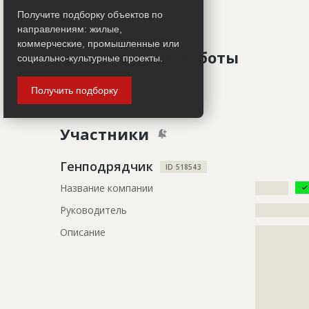
Получите подборку объектов по
Работ не ведется
направлениям: жилые,
коммерческие, промышленные или
Завершенные работы
социально-культурные проекты.
Получить подборку
ID
126303
Показать все
Название
Подготови
Участники
Дата обновления
??????????
Описание
?????????????
Генподрядчик
ID 518543
?????????????
Название компании
????????
Этап строительства
Изыскател
Руководитель
?????????????
Ответственный
???????????
Описание
?????????????
???????????
?????????????
???????????
?????????????
???????????
?????????????
???????????
?????????????
???????????
?????????????