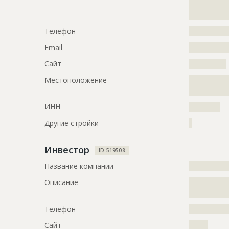
Предполагаемые потребности
?????????????
?????????????
?????????????
ID
116527
Телефон
?????????????
Название
Работы на 
Email
?????????????
Дата обновления
??????????
Сайт
????????????
Описание
?????????????
Местоположение
?????????????
?????????????
????????
?????????????
??????
ИНН
??????????
Этап строительства
Общестрои
Другие стройки
?
Ответственный
???????????
Инвестор
???????????
ID 519508
???????????
Название компании
?????????????
???????????
???????????
Описание
?????????????
???????????
?????????????
???????????
Телефон
?????????????
Предполагаемые потребности
?????????????
Сайт
??????
?????????????