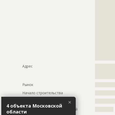
?????????????
?????????????
?????????????
?????????????
?????????????
?????????????
?????????????
?????????????
?????????????
?????????????
?????????????
?????????????
Адрес
?????????????
?????????????
?????????????
Рынок
?????????????
Начало строительства
???????????
Срок ввода
???????????
×
4 объекта Московской
Тип используемых конструкций
????????????
области