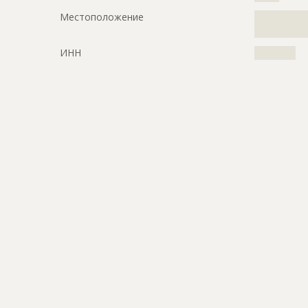
Местоположение
?????????????
?????
ИНН
??????????