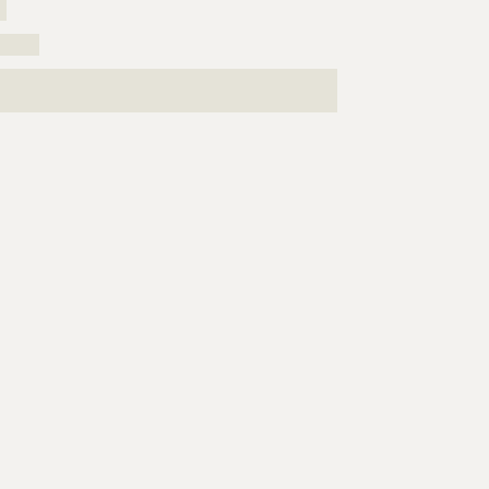
?
??????
???????????????????????????????????????????????????
????????