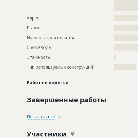
?????????????
?????????????
Адрес
?????????????
Рынок
?????????????
Начало строительства
???????????
Срок ввода
???????????
Этажность
?
Тип используемых конструкций
????????????
Работ не ведется
Завершенные работы
ID
116106
Показать все
Название
Предстоит 
Участники
Дата обновления
??????????