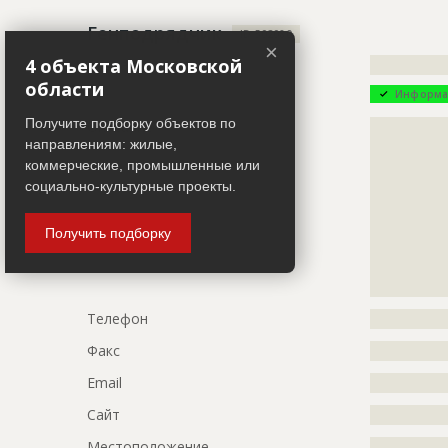
Описание
?????????????
Генподрядчик
ID 502080
?????????????
×
4 объекта Московской
Название компании
?????????????
????????
области
Информа
Этап строительства
Внутренни
Получите подборку объектов по
Описание
?????????????
Ответственный
???????????
направлениям: жилые,
?????????????
???????????
коммерческие, промышленные или
?????????????
???????????
?????????????
социально-культурные проекты.
Предполагаемые потребности
?????????????
?????????????
?????????????
?????????????
Получить подборку
?????????????
?????????????
?????????????
?????????????
?????????????
?????????????
?????????????
Телефон
?????????????
?????????????
?????????????
Факс
?????????????
?????????????
?????????????
Email
?????????????
?????????????
Сайт
?????????????
?????????????
?????????????
Местоположение
?????????????