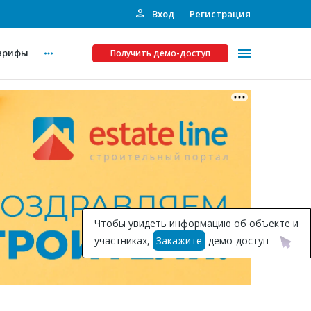
Вход
Регистрация
арифы
Получить демо-доступ
Платные услуги
ства
Рекламодателям
Call-центр
Инвестпроекты
ты
Чтобы увидеть информацию об объекте и
Подписка на Базу
участниках,
Закажите
демо-доступ
Пресс-релизы
Правила работы