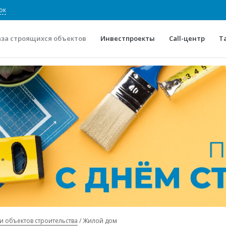
ок
аза строящихся объектов
Инвестпроекты
Call-центр
Т
О проекте
Конкурентные преимуще
Отзывы
Горячие объек
Глоссарий
Новости
и объектов строительства
Жилой дом