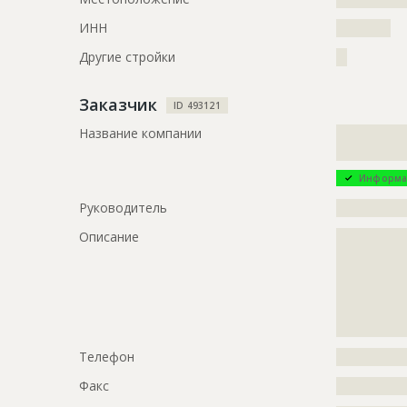
ИНН
??????????
Другие стройки
??
Заказчик
ID 493121
Название компании
?????????????
?????????????
Информа
Руководитель
?????????????
Описание
?????????????
?????????????
?????????????
?????????????
?????????????
?????????????
Телефон
?????????????
Факс
?????????????