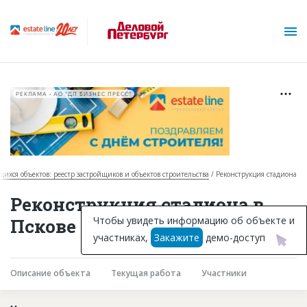
РЕКЛАМА • АО "ДП БИЗНЕС ПРЕСС"
щихся объектов: реестр застройщиков и объектов строительства
Реконструкция стадиона
О проекте
Реконструкция стадиона в
Горячие объекты
Чтобы увидеть информацию об объекте и
Пскове
участниках,
Закажите
демо-доступ
База строящихся объектов
Инвестпроекты
Описание объекта
Текущая работа
Участники
Глоссарий