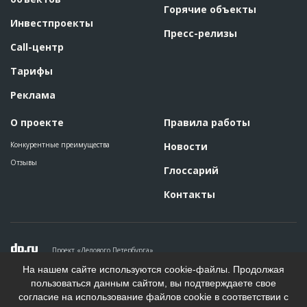
Горячие объекты
Инвестпроекты
Пресс-релизы
Call-центр
Тарифы
Реклама
О проекте
Правила работы
Конкурентные преимущества
Новости
Отзывы
Глоссарий
Контакты
Проект «Делового Петербурга»
Политика конфиденциальности
На нашем сайте используются cookie-файлы. Продолжая
Пользовательское соглашение
пользоваться данным сайтом, вы подтверждаете свое
На информационном ресурсе применяются рекомендательные
согласие на использование файлов cookie в соответствии с
технологии. Подробнее.