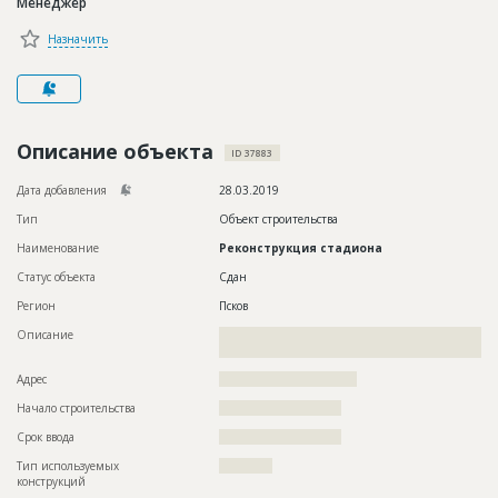
Менеджер
Новости
Назначить
Платные услуги
Пресс-релизы
Правила работы
Описание объекта
ID 37883
Контакты
Дата добавления
28.03.2019
Тип
Объект строительства
Личный кабинет
Наименование
Реконструкция стадиона
Статус объекта
Сдан
Регион
Псков
Описание
??????????????????????????????????????????????????????????
????????????????????????????????????????????????
Адрес
???????????????????????????????
Начало строительства
??????????????????????
Срок ввода
??????????????????????
Тип используемых
????????????
конструкций