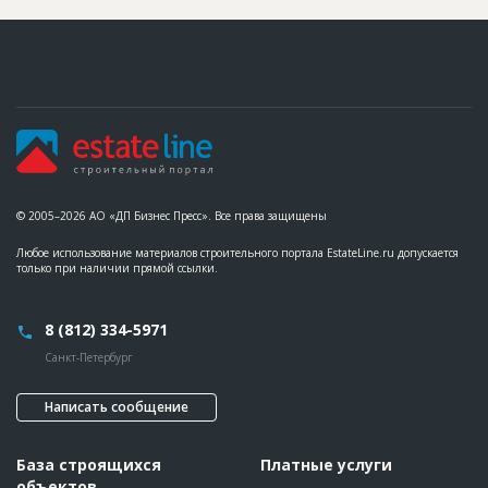
?
Предполагаемые потребности
??????????????????????????????????????????????????????????
??????????????????????????????????????????????????????????
????????????
ID
115986
Название
Фундаментирование
Дата обновления
??????????
Описание
??????????????????????????????????
© 2005–2026 АО «ДП Бизнес Пресс». Все права защищены
Этап строительства
Нулевой цикл
Любое использование материалов строительного портала EstateLine.ru допускается
Ответственный
???????????????????????????????????????????????
только при наличии прямой ссылки.
???????????????????????????????????????????????
??????????????????????
Предполагаемые потребности
??????????????????????????????????????????????????????????
8 (812) 334-5971
??????????????????????????????????????????????????????????
??????????????????????????????????????????????????????????
Санкт-Петербург
??????????????????????????????????????????????????????????
????
Написать сообщение
База строящихся
Платные услуги
объектов