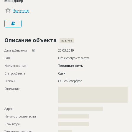
Менеджер
Новости
Назначить
Платные услуги
Пресс-релизы
Правила работы
Описание объекта
ID 37703
Контакты
Дата добавления
20.03.2019
Тип
Объект строительства
Личный кабинет
Наименование
Тепловая сеть
Статус объекта
Сдан
Регион
Санкт-Петербург
Описание
??????????????????????????????????????????????????????????
??????????????????????????????????????????????????????????
??????????????????????????????????????????????????????????
??????????????
Адрес
??????????????????????????????????????
Начало строительства
?????????????????????
Срок ввода
?????????????????????
Тип используемых
????????????