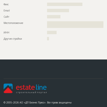
Факс
?????????????????????????????????????
Email
???????????????????????
Сайт
??????????????
Местоположение
??????????????????????????????????????????????????????????
?????????????????????????
ИНН
??????????
Другие стройки
??
© 2005–2026 АО «ДП Бизнес Пресс». Все права защищены