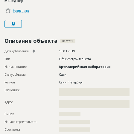
Менеджер
Новости
Назначить
Платные услуги
Пресс-релизы
Правила работы
Описание объекта
ID 37624
Контакты
Дата добавления
16.03.2019
Тип
Объект строительства
Личный кабинет
Наименование
Артиллерийская лаборатория
Статус объекта
Сдан
Регион
Санкт-Петербург
Описание
??????????????????????????????????????????????????????????
??
Адрес
??????????????????????????????????????????????????????????
?????????
Рынок
??????????????????
Начало строительства
?????????????????????
Срок ввода
?????????????????????