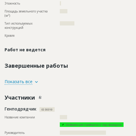
Этажность
?
Площадь земельного участка
?????
2
(м
)
Тип используемых
????????????
конструкций
Кровля
Работ не ведется
Завершенные работы
ID
121997
Показать все
Название
Отделка фасада
Участники
Дата обновления
??????????
Описание
??????????????????????????????????????????????????????????
Генподрядчик
??????????????????????????????????????????????????????
ID 30310
Этап строительства
Фасадные работы и остекление
Название компании
??????
Ответственный
???????????????????????????????????????????????
Информация проверена и подтверждена
???????????????????????????????????????????????
???????????????????????????????????????????????
Руководитель
??????????????????????????????????????