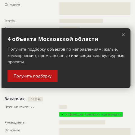
????????????????
Описание
??????????????????????????????????????????????????????????
Предполагаемые потребности
??????????????????????????????????????????????????????????
??????????????????????????????????????????????????????????
??????????????????????????????????????????????????????????
????????????????
??????????????????????????????????????????????????????????
Телефон
????????????????????????????????????
??????????????????????????????????????????????????????????
??????????????????????????????????????????????????????????
Факс
?????????????????
??????????????????????????????????????????????????????????
×
??????????????????????????????????????????????????????????
Email
??????????????
4 объекта Московской области
??????????????????????????????????????????????????????????
??????????????????????????????????????????????????????????
Сайт
??????????????????
??????????????????????????????????????????????????????????
Получите подборку объектов по направлениям: жилые,
??????????????????????????????????????????????????????????
Местоположение
??????????????????????????????????????????????????????????
коммерческие, промышленные или социально-культурные
??????????????????????????????????????????????????????????
??????????????????????????????????????????????????????????
??????????????????????????????????????????????????????????
??????????????????????????????????????????????????????????
проекты.
??????????????????????????????
??????????????????????????????????????????????????????????
??????????
Получить подборку
ID
115390
ИНН
??????????
Название
Кровельные работы при реконструкции
Другие стройки
??
исторического здания
Дата обновления
??????????
Заказчик
ID 30310
Описание
??????????????????????????????????????????????????????????
Название компании
??????
??????????????????????????????????????????????????????????
?????????
Информация проверена и подтверждена
Этап строительства
Фасадные работы и остекление
Руководитель
??????????????????????????????????????
Ответственный
???????????????????????????????????????????????
Описание
??????????????????????????????????????????????????????????
???????????????????????????????????????????????
??????????????????????????????????????????????????????????