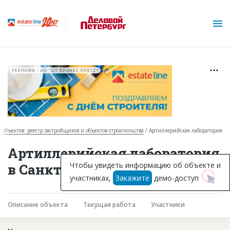
РЕКЛАМА • АО "ДП БИЗНЕС ПРЕСС"
я объектов: реестр застройщиков и объектов строительства
Артиллерийская лаборатория
О проекте
Артиллерийская лаборатория
Горячие объекты
Чтобы увидеть информацию об объекте и
в Санкт-Петербурге
участниках,
Закажите
демо-доступ
База строящихся объектов
Инвестпроекты
Описание объекта
Текущая работа
Участники
Глоссарий