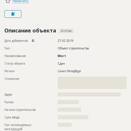
Назначить
Новости
Платные услуги
Пресс-релизы
Описание объекта
ID 37346
Правила работы
Дата добавления
27.02.2019
Контакты
Тип
Объект строительства
Наименование
Мост
Личный кабинет
Статус объекта
Сдан
Регион
Санкт-Петербург
Описание
??????????????????????????????????????????????????????????
??????????????????????????????????????????????????????????
????????????????????????????????????????????
Адрес
??????????????????????????????????????????????????????
Рынок
??????????????????
Начало строительства
????????????????
Срок ввода
?????????????????????
Тип используемых
????????????
конструкций