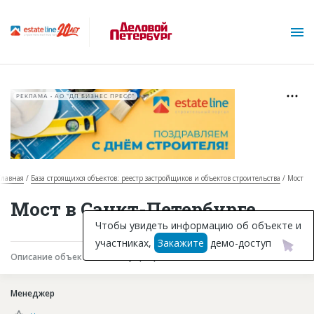
РЕКЛАМА • АО "ДП БИЗНЕС ПРЕСС"
Главная
База строящихся объектов: реестр застройщиков и объектов строительства
Мост
О проекте
Мост в Санкт-Петербурге
Горячие объекты
Чтобы увидеть информацию об объекте и
участниках,
Закажите
демо-доступ
База строящихся объектов
Описание объекта
Текущая работа
Участники
Инвестпроекты
Менеджер
Глоссарий