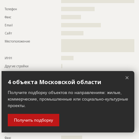
?????????????????????????????????????????????
Телефон
???????????????????????????
Факс
????????????????
Email
????????????????????????????????
Сайт
??????????????????
Местоположение
??????????????????????????????????????????????????????????
??????????????????????????????????????????????????????????
??????????????????????????????????????
ИНН
??????????
Другие стройки
?
×
Субподрядчик
4 объекта Московской области
ID 24599
Название компании
??????????
Получите подборку объектов по направлениям: жилые,
Колл-центр не дозвонился до участника
коммерческие, промышленные или социально-культурные
Руководитель
????????????????????????????????????????
проекты.
Описание
??????????????????????????????????????????????????????????
??????????????????????????????????????????????????????????
Получить подборку
?????????????????????????????????????????
Телефон
?????????????????
Факс
?????????????????