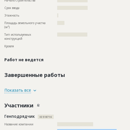
Начало строительства
?????????????????????
Срок ввода
?????????????????????
Этажность
?
Площадь земельного участка
?????
2
(м
)
Тип используемых
??????????????????????????
конструкций
Кровля
Работ не ведется
Завершенные работы
ID
120533
Показать все
Название
Предстоит остекление здания
Участники
Дата обновления
??????????
Описание
??????????????????????????????????????????????????????????
Генподрядчик
??????????????????
ID 518716
Этап строительства
Фасадные работы и остекление
Название компании
???????????????????????????????