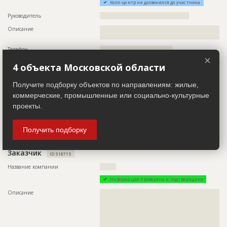
Ответственный
???????????????????????????????????????????????
Колл-центр не дозвонился до участника
???????????????????????????????????????????????
???????????????????????????????????????????????
Руководитель
????????????????????????????????????????????
?????????????????
Описание
??????????????????????????????????????????????????????????
Предполагаемые потребности
??????????????????????????????????????????????????????????
??????????????????????????????
??????????????????????????????????????????????????????????
Телефон
????????????????????????????????????
??????????????????????????????????????????????????????????
??????????????????????????????????????????????????????????
×
Email
?????????????????
??????????????????????????????????????????????????????????
4 объекта Московской области
??????????????????????????????????????????????????????????
Сайт
??????????????????
??????????????????????????????????????????????????????????
Получите подборку объектов по направлениям: жилые,
??????????????????????????????????????????????????????????
Местоположение
??????????????????????????????????????????????????????????
??????????????????????????????????????????????????????????
коммерческие, промышленные или социально-культурные
??????????????????????????????????????????????????????????
??????????????????????????????????????????????????????????
?????????????????????????????????????
проекты.
??????????????????????????????????????????????????????????
??????????????????????????????????????????????????????????
ИНН
??????????
??????????????????????????????????????????????????????????
??????????????????????????????????????????????????????????
Получить подборку
Другие стройки
?
??????????????????????????????
Заказчик
ID 518715
ID
114294
Название компании
????????
Название
Предстоит монтаж кровли при строительстве 2-
й очереди здания склада
Информация проверена и подтверждена
Дата обновления
??????????
Описание
??????????????????????????????????????????????????????????
??????????????????????????????????????????????????????????
Описание
??????????????????????????????????????????????????????????
??????????????????????????????????????????????????????????
??????????????????????????????????????????????????????????
??????????????????????????????????????????????????????????
??????????????????????????????????????????????????????????
??????????????????????????????????????????????????????????
?