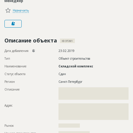
Менеджер
Новости
Назначить
Платные услуги
Пресс-релизы
Правила работы
Описание объекта
ID 37261
Контакты
Дата добавления
23.02.2019
Тип
Объект строительства
Личный кабинет
Наименование
Складской комплекс
Статус объекта
Сдан
Регион
Санкт-Петербург
Описание
??????????????????????????????????????????????????????????
??????????????????????????????????????????????????????????
?????????????????
Адрес
??????????????????????????????????????????????????????????
??????????????????????????????????????????????????????????
??????????????????????????????????????????????????????????
????
Рынок
??????????????????